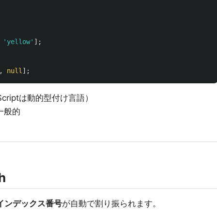
'
yellow
'
];
,
null
];
aScriptは動的型付け言語）
一般的
h
インデックス番号
が自動で割り振られます。