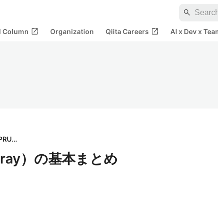
search
open_in_new
open_in_new
al Column
Organization
Qiita Careers
AI x Dev x Tea
株式会社PRUM
（Array）の基本まとめ