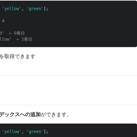
'
yellow
'
,
'
green
'
];
 4
ed'  ← 0番目
ellow'  ← 2番目
を取得できます
デックスへの追加
ができます。
'
yellow
'
,
'
green
'
];