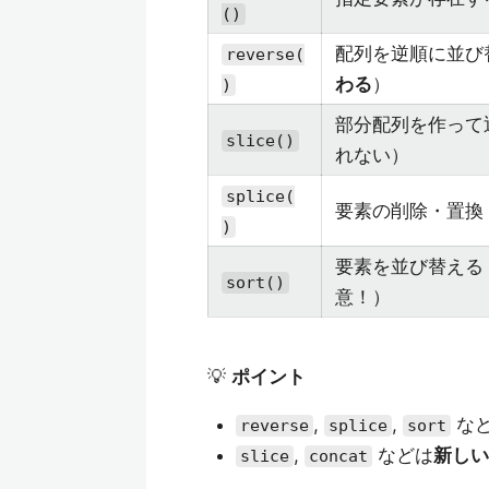
()
配列を逆順に並び
reverse(
わる
）
)
部分配列を作って
slice()
れない）
splice(
要素の削除・置換
)
要素を並び替える
sort()
意！）
💡
ポイント
,
,
な
reverse
splice
sort
,
などは
新しい
slice
concat