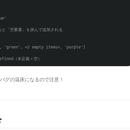
ue'
すると「空要素」を挟んで追加される
, 'green', <2 empty items>, 'purple']
ndefined（未定義＝空）
ではバグの温床になるので注意！
ド