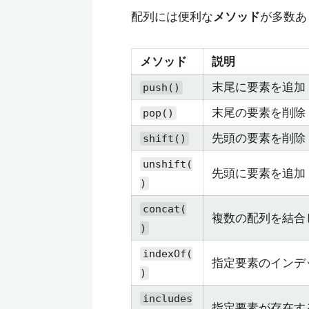
配列には便利な
メソッド
が多数あ
メソッド
説明
末尾に要素を追加
push()
末尾の要素を削除
pop()
先頭の要素を削除
shift()
unshift(
先頭に要素を追加
)
concat(
複数の配列を結合
)
indexOf(
指定要素のインデ
)
includes
指定要素が存在す