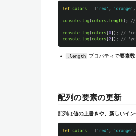
let
colors
=
[
'
red
'
,
'
orange
'
,
console
.
log
(
colors
.
length
);
//
console
.
log
(
colors
[
0
]);
// 'r
console
.
log
(
colors
[
2
]);
// 'y
プロパティで
要素数
.length
配列の要素の更新
配列は
値の上書きや、新しいイン
let
colors
=
[
'
red
'
,
'
orange
'
,