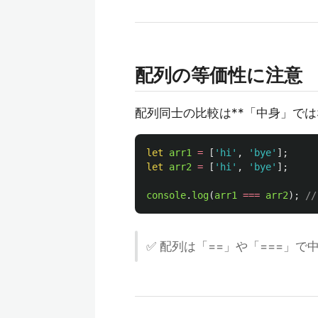
配列の等価性に注意
配列同士の比較は**「中身」では
let
arr1
=
[
'
hi
'
,
'
bye
'
];
let
arr2
=
[
'
hi
'
,
'
bye
'
];
console
.
log
(
arr1
===
arr2
);
//
✅ 配列は「==」や「===」