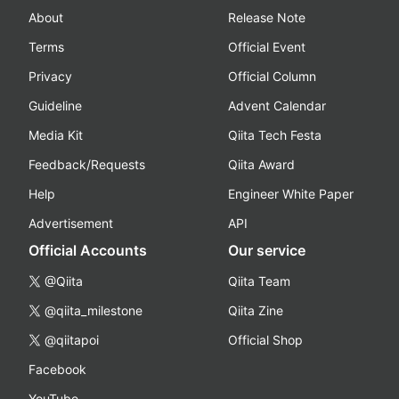
About
Release Note
Terms
Official Event
Privacy
Official Column
Guideline
Advent Calendar
Media Kit
Qiita Tech Festa
Feedback/Requests
Qiita Award
Help
Engineer White Paper
Advertisement
API
Official Accounts
Our service
@Qiita
Qiita Team
@qiita_milestone
Qiita Zine
@qiitapoi
Official Shop
Facebook
YouTube