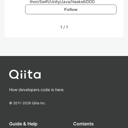
thon/Swift/Unity/Java/Haskell/DDD
Follow
1
/
1
How developers code is here.
© 2011-
2026
Qiita Inc.
Guide & Help
Contents