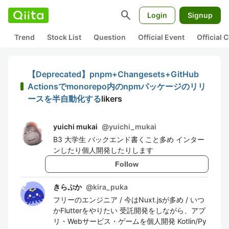
search
Login
Signup
Trend
Stock List
Question
Official Event
Official
【Deprecated】pnpm+Changesets+GitHub
Actionsでmonorepo内のnpmパッケージのリリ
ースを半自動化する
likers
yuichi mukai
@
yuichi_mukai
B3 大学生 バックエンド書くこと多め インター
ンしたり個人開発したりします
Follow
きらぷか
@
kira_puka
フリーのエンジニア / 今はNuxt.jsが多め / いつ
かFlutterをやりたい 受託開発をしながら、アプ
リ・Webサービス・ゲームを個人開発 Kotlin/Py