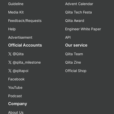
Guideline
Advent Calendar
Media Kit
Qiita Tech Festa
Feedback/Requests
Qiita Award
Help
Engineer White Paper
Advertisement
API
Official Accounts
Our service
@Qiita
Qiita Team
@qiita_milestone
Qiita Zine
@qiitapoi
Official Shop
Facebook
YouTube
Podcast
Company
About Us