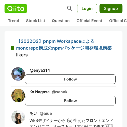
search
Login
Signup
Trend
Stock List
Question
Official Event
Official
【2022Q2】pnpm Workspaceによる
monorepo構成のnpmパッケージ開発環境構築
likers
@
enya314
Follow
Ko Nagase
@
sanak
Follow
あい
@
aiue
WEBデザイナーから毛が生えたフロントエンド
エンジニア | オーストラリアが第二の母国🇦🇺