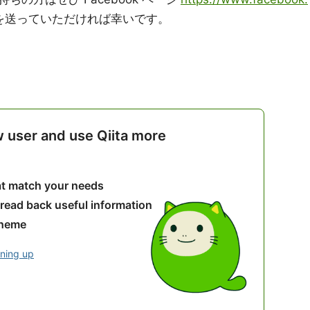
を送っていただければ幸いです。
w user and use Qiita more
hat match your needs
 read back useful information
theme
gning up