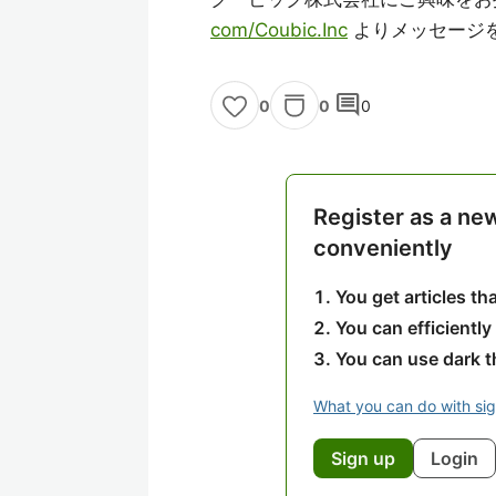
com/Coubic.Inc
よりメッセージ
comment
0
0
0
Register as a ne
conveniently
You get articles t
You can efficiently
You can use dark 
What you can do with si
Sign up
Login