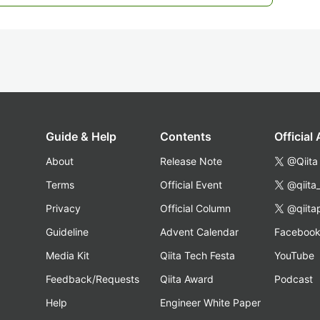
Guide & Help
Contents
Official
About
Release Note
@Qiita
Terms
Official Event
@qiita
Privacy
Official Column
@qiita
Guideline
Advent Calendar
Faceboo
Media Kit
Qiita Tech Festa
YouTube
Feedback/Requests
Qiita Award
Podcast
Help
Engineer White Paper