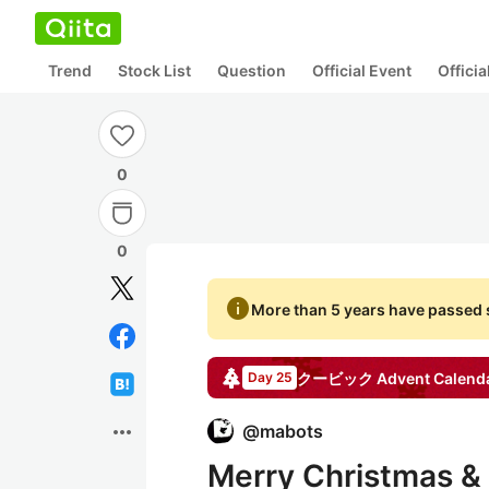
Trend
Stock List
Question
Official Event
Offici
0
0
info
More than 5 years have passed s
クービック
Advent Calend
Day 25
more_horiz
@
mabots
Merry Christmas &