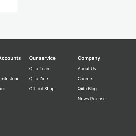
 Accounts
Our service
Company
Qiita Team
About Us
_milestone
Qiita Zine
Careers
poi
Official Shop
Qiita Blog
k
News Release