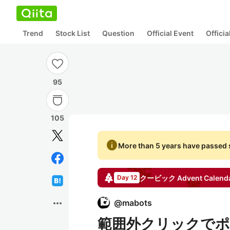
Trend
Stock List
Question
Official Event
Offici
95
105
info
More than 5 years have passed s
クービック
Advent Calend
Day 12
more_horiz
@
mabots
範囲外クリックでポッ