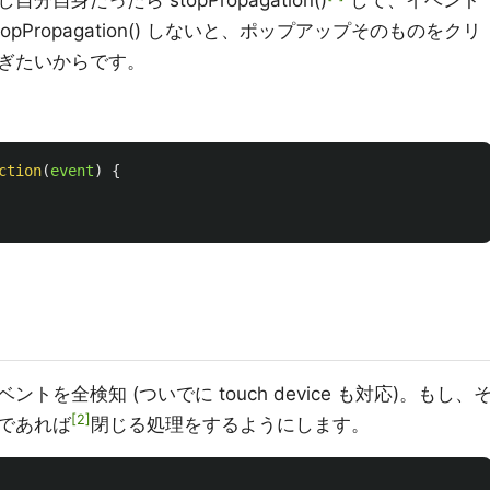
身だったら stopPropagation()
して、イベント
pPropagation() しないと、ポップアップそのものをクリ
ぎたいからです。
ction
(
event
)
{
を全検知 (ついでに touch device も対応)。もし、
2
であれば
閉じる処理をするようにします。