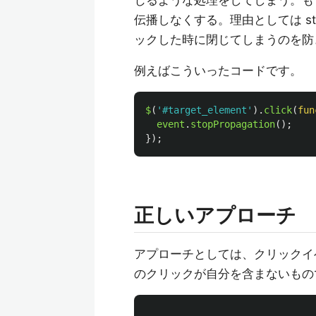
じるような処理をしてしまう。もし自分自
伝播しなくする。理由としては sto
ックした時に閉じてしまうのを防
例えばこういったコードです。
$
(
'
#target_element
'
).
click
(
fun
event
.
stopPropagation
();
});
正しいアプローチ
アプローチとしては、クリックイベント
のクリックが自分を含まないもの