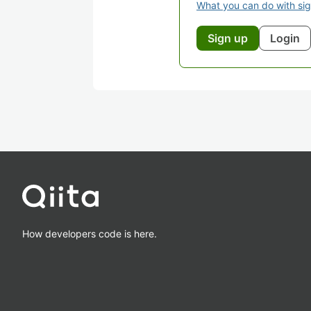
What you can do with si
Sign up
Login
How developers code is here.