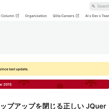
search
open_in_new
open_in_new
al Column
Organization
Qiita Careers
AI x Dev x Tea
ince last update.
ar
2015
プアップを閉じる正しい JQuer