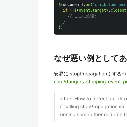
$
(
document
).
on
(
'
click touchend
if 
(
!
$
(
event
.
target
).
closest
// ここに処理;
}
});
なぜ悪い例としてあ
安易に stopPropagation
com/dangers-stopping-event-pr
In the "How to detect a click
of calling stopPropagation isn't
running some other code on t