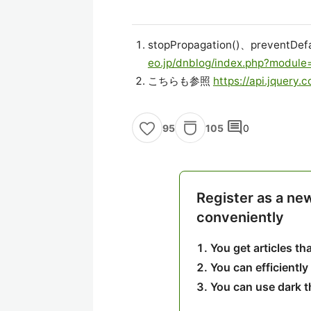
stopPropagation()、preven
eo.jp/dnblog/index.php?modul
こちらも参照
https://api.jquery.
comment
105
0
95
Register as a ne
conveniently
You get articles t
You can efficiently
You can use dark 