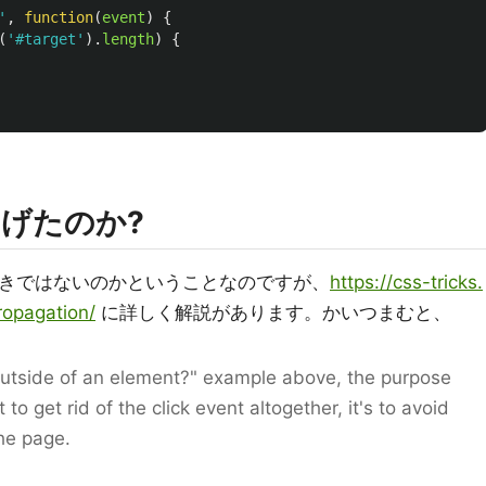
'
,
function
(
event
)
{
(
'
#target
'
).
length
)
{
げたのか?
() するべきではないのかということなのですが、
https://css-tricks.
opagation/
に詳しく解説があります。かいつまむと、
 outside of an element?" example above, the purpose
 to get rid of the click event altogether, it's to avoid
he page.