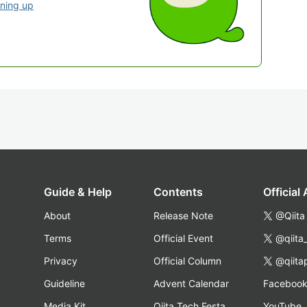
gning up
Guide & Help
Contents
Official
About
Release Note
@Qiita
Terms
Official Event
@qiita
Privacy
Official Column
@qiita
Guideline
Advent Calendar
Faceboo
Media Kit
Qiita Tech Festa
YouTube