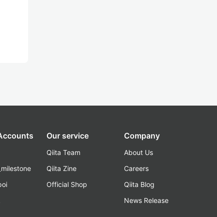
 Accounts
Our service
Company
Qiita Team
About Us
_milestone
Qiita Zine
Careers
poi
Official Shop
Qiita Blog
k
News Release