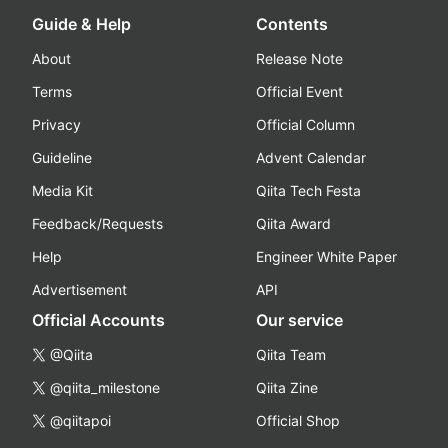
Guide & Help
Contents
About
Release Note
Terms
Official Event
Privacy
Official Column
Guideline
Advent Calendar
Media Kit
Qiita Tech Festa
Feedback/Requests
Qiita Award
Help
Engineer White Paper
Advertisement
API
Official Accounts
Our service
@Qiita
Qiita Team
@qiita_milestone
Qiita Zine
@qiitapoi
Official Shop