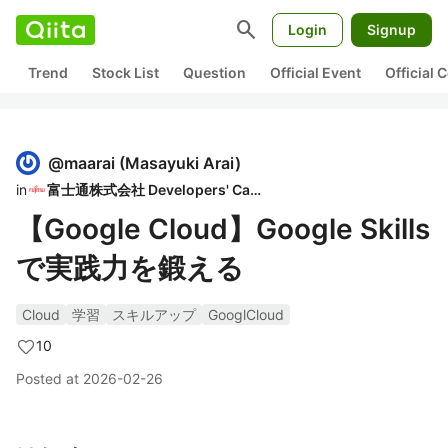
search
Login
Signup
Trend
Stock List
Question
Official Event
Official
@
maarai
(
Masayuki Arai
)
in
富士通株式会社 Developers' Cafe
【Google Cloud】Google Skills
で実践力を鍛える
Cloud
学習
スキルアップ
GooglCloud
10
Posted at
2026-02-26