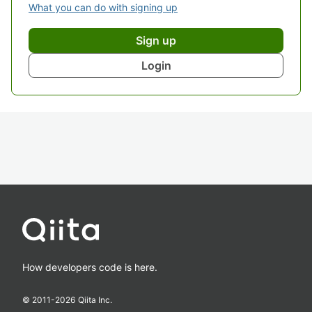
What you can do with signing up
Sign up
Login
How developers code is here.
© 2011-
2026
Qiita Inc.