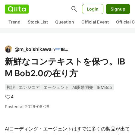
search
Login
Signup
Trend
Stock List
Question
Official Event
Official
@
m_koishikawa
in
IBM
新鮮なコンテキストを保つ。IB
M Bob2.0の在り方
権限
エンジニア
エージェント
AI駆動開発
IBMBob
4
Posted at
2026-06-28
AIコーディング・エージェントはすでに多くの製品が出て