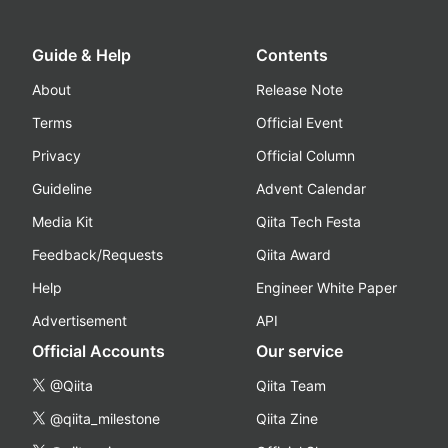
Guide & Help
Contents
About
Release Note
Terms
Official Event
Privacy
Official Column
Guideline
Advent Calendar
Media Kit
Qiita Tech Festa
Feedback/Requests
Qiita Award
Help
Engineer White Paper
Advertisement
API
Official Accounts
Our service
@Qiita
Qiita Team
@qiita_milestone
Qiita Zine