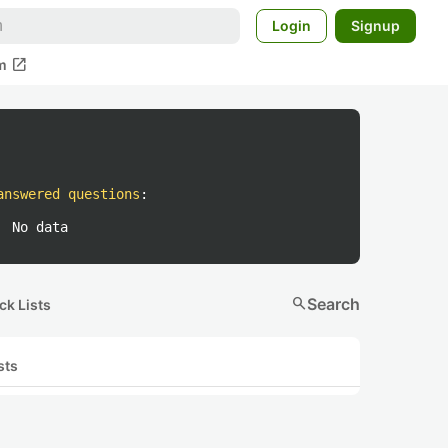
Login
Signup
open_in_new
m
answered questions
:
No data
search
Search
ck Lists
sts