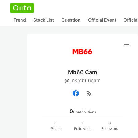
Trend
Stock List
Question
Official Event
Offici
more_horiz
Mb66 Cam
@linkmb66cam
rss_feed
0
Contributions
0
1
0
Posts
Followees
Followers