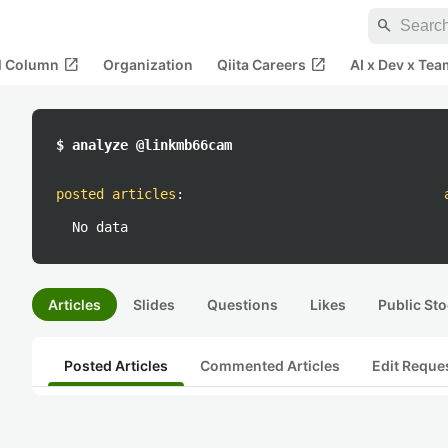
search
open_in_new
open_in_new
al Column
Organization
Qiita Careers
AI x Dev x Tea
$ analyze @linkmb66cam
posted articles
:
No data
Articles
Slides
Questions
Likes
Public Sto
Posted Articles
Commented Articles
Edit Reque