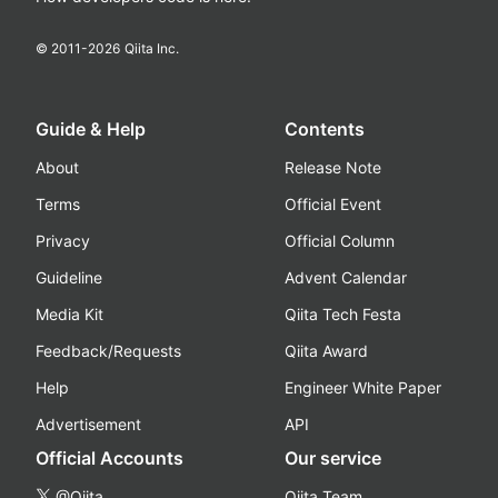
© 2011-
2026
Qiita Inc.
Guide & Help
Contents
About
Release Note
Terms
Official Event
Privacy
Official Column
Guideline
Advent Calendar
Media Kit
Qiita Tech Festa
Feedback/Requests
Qiita Award
Help
Engineer White Paper
Advertisement
API
Official Accounts
Our service
@Qiita
Qiita Team