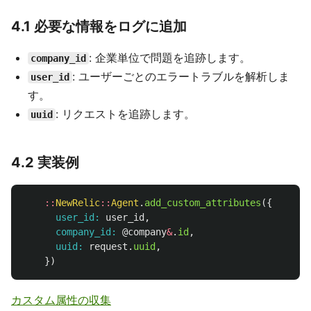
4.1 必要な情報をログに追加
: 企業単位で問題を追跡します。
company_id
: ユーザーごとのエラートラブルを解析しま
user_id
す。
: リクエストを追跡します。
uuid
4.2 実装例
::
NewRelic
::
Agent
.
add_custom_attributes
({
user_id: 
user_id
,
company_id: 
@company
&
.
id
,
uuid: 
request
.
uuid
,
})
カスタム属性の収集