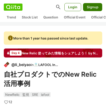
search
Login
Signup
Trend
Stock List
Question
Official Event
Official
info
More than 1 year has passed since last update.
New Relic 使ってみた情報をシェアしよう！ by New Relic
Day 4
@
li_beiyao
in
LAFOOL Inc,
自社プロダクトでのNew Relic
活用事例
NewRelic
監視
SRE
lafool
12