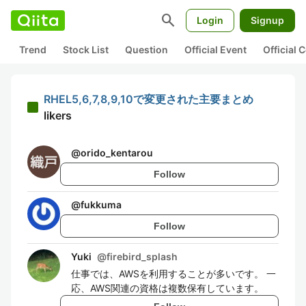
search
Login
Signup
Trend
Stock List
Question
Official Event
Official
RHEL5,6,7,8,9,10で変更された主要まとめ
likers
@
orido_kentarou
Follow
@
fukkuma
Follow
Yuki
@
firebird_splash
仕事では、AWSを利用することが多いです。 一
応、AWS関連の資格は複数保有しています。