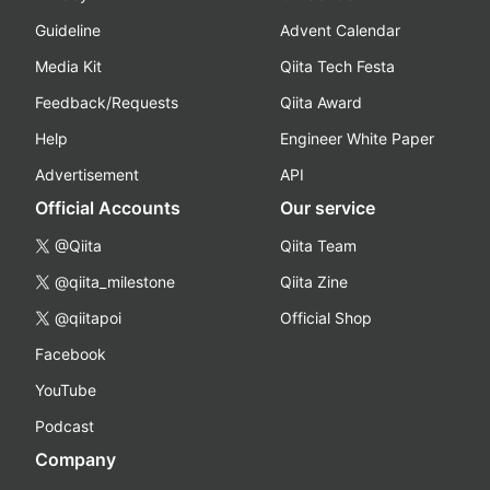
Guideline
Advent Calendar
Media Kit
Qiita Tech Festa
Feedback/Requests
Qiita Award
Help
Engineer White Paper
Advertisement
API
Official Accounts
Our service
@Qiita
Qiita Team
@qiita_milestone
Qiita Zine
@qiitapoi
Official Shop
Facebook
YouTube
Podcast
Company