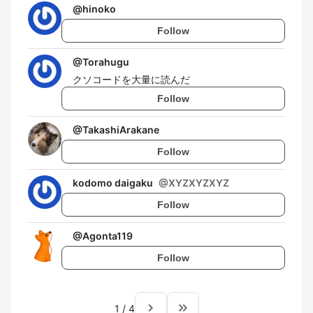
@
hinoko
Follow
@
Torahugu
クソコードを大量に読んだ
Follow
@
TakashiArakane
Follow
kodomo daigaku
@
XYZXYZXYZ
Follow
@
Agonta119
Follow
navigate_next
keyboard_double_arrow_right
1
/
4