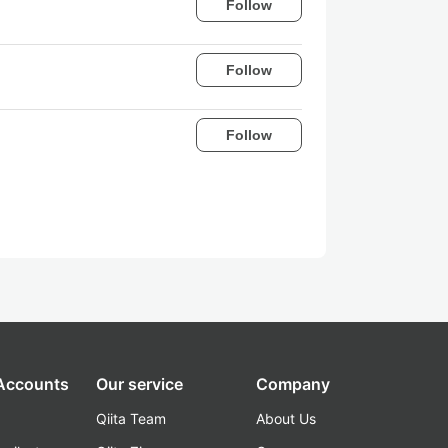
Follow
Follow
Follow
 Accounts
Our service
Company
Qiita Team
About Us