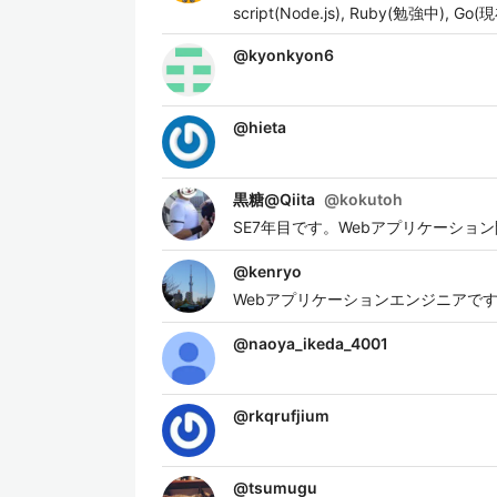
script(Node.js), Ruby(勉強中), G
@
kyonkyon6
@
hieta
黒糖@Qiita
@
kokutoh
SE7年目です。Webアプリケーショ
@
kenryo
Webアプリケーションエンジニアです。
@
naoya_ikeda_4001
@
rkqrufjium
@
tsumugu