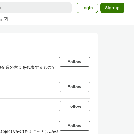
Login
Signup
open_in_new
m
Follow
属企業の意見を代表するもので
Follow
Follow
Follow
Objective-C(ちょこっと), Java