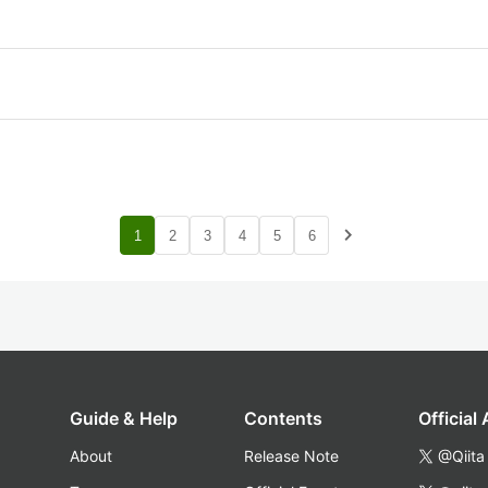
navigate_next
1
2
3
4
5
6
Guide & Help
Contents
Official
About
Release Note
@Qiita