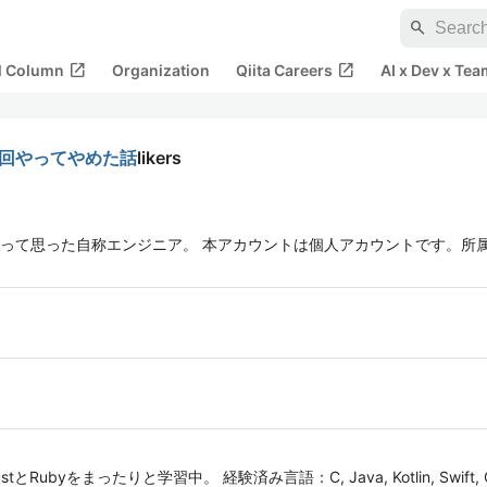
search
open_in_new
open_in_new
al Column
Organization
Qiita Careers
AI x Dev x Tea
6回やってやめた話
likers
って思った自称エンジニア。 本アカウントは個人アカウントです。所
eer RustとRubyをまったりと学習中。 経験済み言語：C, Java, Kotlin, Swift, 