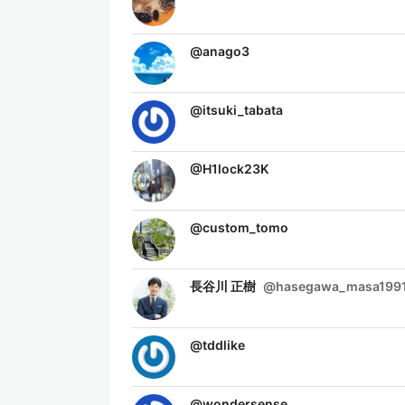
@
anago3
@
itsuki_tabata
@
H1lock23K
@
custom_tomo
長谷川 正樹
@
hasegawa_masa199
@
tddlike
@
wondersense