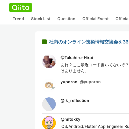
Trend
Stock List
Question
Official Event
Offici
社内のオンライン技術情報交換会を3
@
Takahiro-Hirai
あれ？ここ最近コード書いてないぞ？
はありません。
yuporon
@
yuporon
@
ik_reflection
@
mltokky
iOS/Android/Flutter App Engin