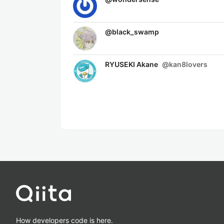
@
black_swamp
RYUSEKI Akane
@
kan8lovers
How developers code is here.