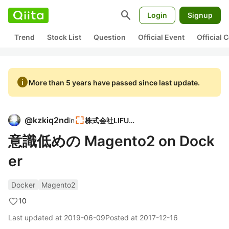
search
Login
Signup
Trend
Stock List
Question
Official Event
Official
info
More than 5 years have passed since last update.
@
kzkiq2nd
in
株式会社LIFULL
意識低めの Magento2 on Dock
er
Docker
Magento2
10
Last updated at
2019-06-09
Posted at
2017-12-16