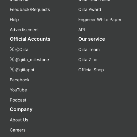
Feedback/Requests
Qiita Award
Help
Engineer White Paper
Advertisement
API
Official Accounts
Our service
@Qiita
Qiita Team
@qiita_milestone
Qiita Zine
@qiitapoi
Official Shop
Facebook
YouTube
Podcast
Company
About Us
Careers