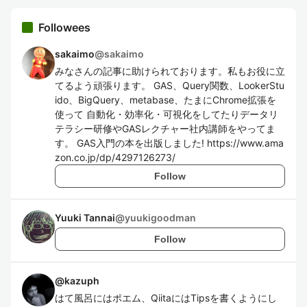
Followees
sakaimo
@
sakaimo
みなさんの記事に助けられております。私もお役に立
てるよう頑張ります。 GAS、Query関数、LookerStu
ido、BigQuery、metabase、たまにChrome拡張を
使って 自動化・効率化・可視化をしてたりデータリ
テラシー研修やGASレクチャー社内講師をやってま
す。 GAS入門の本を出版しました! https://www.ama
zon.co.jp/dp/4297126273/
Follow
Yuuki Tannai
@
yuukigoodman
Follow
@
kazuph
はて風呂にはポエム、QiitaにはTipsを書くようにし