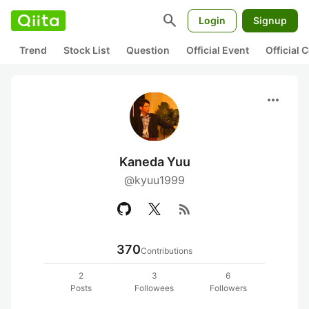
search
Login
Signup
Trend
Stock List
Question
Official Event
Official
more_horiz
Kaneda Yuu
@kyuu1999
rss_feed
370
Contributions
2
3
6
Posts
Followees
Followers