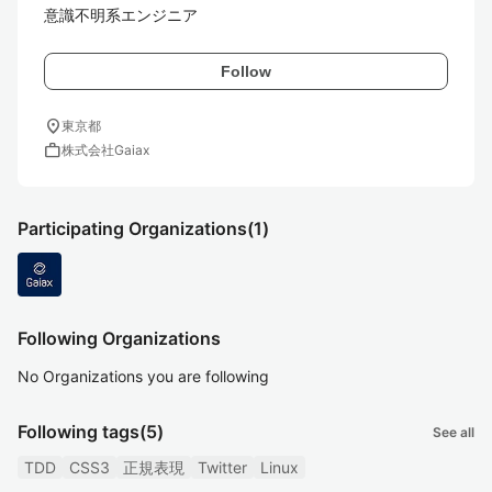
意識不明系エンジニア
Follow
location_on
東京都
work
株式会社Gaiax
Participating Organizations
(1)
Following Organizations
No Organizations you are following
Following tags
(5)
See all
TDD
CSS3
正規表現
Twitter
Linux