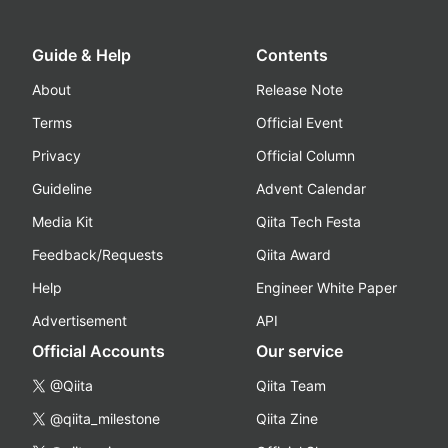
Guide & Help
Contents
About
Release Note
Terms
Official Event
Privacy
Official Column
Guideline
Advent Calendar
Media Kit
Qiita Tech Festa
Feedback/Requests
Qiita Award
Help
Engineer White Paper
Advertisement
API
Official Accounts
Our service
@Qiita
Qiita Team
@qiita_milestone
Qiita Zine