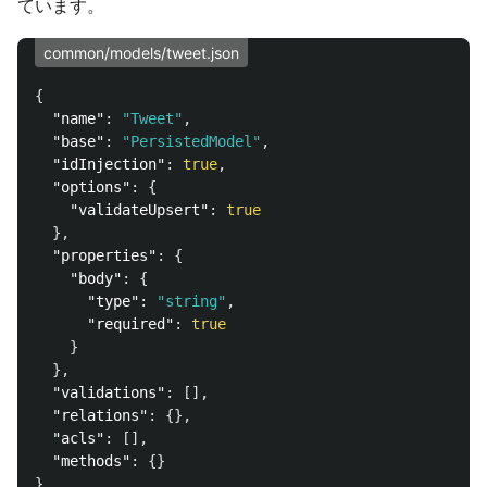
ています。
common/models/tweet.json
{
"name"
:
"Tweet"
,
"base"
:
"PersistedModel"
,
"idInjection"
:
true
,
"options"
:
{
"validateUpsert"
:
true
},
"properties"
:
{
"body"
:
{
"type"
:
"string"
,
"required"
:
true
}
},
"validations"
:
[],
"relations"
:
{},
"acls"
:
[],
"methods"
:
{}
}