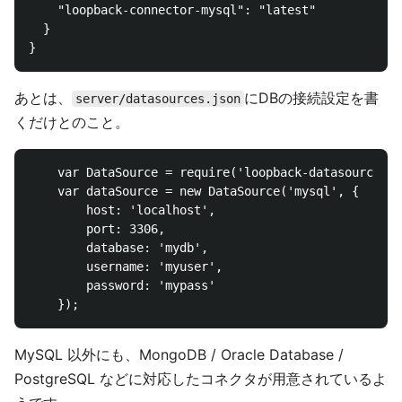
    "loopback-connector-mysql": "latest"

  }

あとは、
にDBの接続設定を書
server/datasources.json
くだけとのこと。
    var DataSource = require('loopback-datasource-ju
    var dataSource = new DataSource('mysql', {

        host: 'localhost',

        port: 3306,

        database: 'mydb',

        username: 'myuser',

        password: 'mypass'

MySQL 以外にも、MongoDB / Oracle Database /
PostgreSQL などに対応したコネクタが用意されているよ