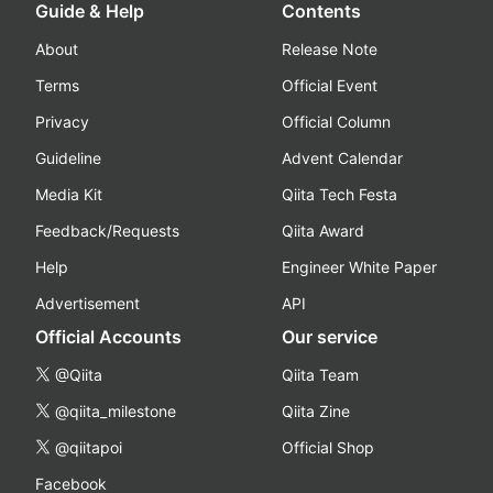
Guide & Help
Contents
About
Release Note
Terms
Official Event
Privacy
Official Column
Guideline
Advent Calendar
Media Kit
Qiita Tech Festa
Feedback/Requests
Qiita Award
Help
Engineer White Paper
Advertisement
API
Official Accounts
Our service
@Qiita
Qiita Team
@qiita_milestone
Qiita Zine
@qiitapoi
Official Shop
Facebook