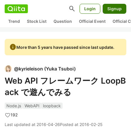
search
Login
Signup
Trend
Stock List
Question
Official Event
Official
info
More than 5 years have passed since last update.
@
kyrieleison
(
Yuka Tsuboi
)
Web API フレームワーク LoopB
ack で遊んでみる
Node.js
WebAPI
loopback
192
Last updated at
2016-04-26
Posted at
2016-02-25