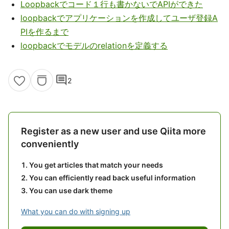
Loopbackでコード１行も書かないでAPIができた
loopbackでアプリケーションを作成してユーザ登録A
PIを作るまで
loopbackでモデルのrelationを定義する
comment
2
Register as a new user and use Qiita more
conveniently
You get articles that match your needs
You can efficiently read back useful information
You can use dark theme
What you can do with signing up