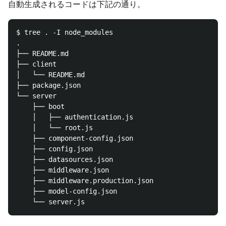
自動生成されるコードは下記の通り。
$ tree . -I node_modules

.

├── README.md

├── client

│   └── README.md

├── package.json

└── server

    ├── boot

    │   ├── authentication.js

    │   └── root.js

    ├── component-config.json

    ├── config.json

    ├── datasources.json

    ├── middleware.json

    ├── middleware.production.json

    ├── model-config.json
