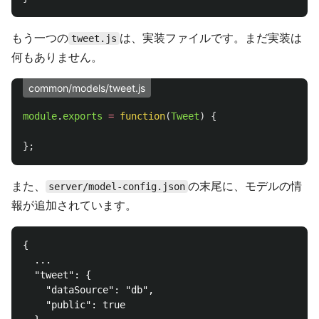
もう一つの
は、実装ファイルです。まだ実装は
tweet.js
何もありません。
common/models/tweet.js
module
.
exports
=
function
(
Tweet
)
{
};
また、
の末尾に、モデルの情
server/model-config.json
報が追加されています。
{

  ...

  "tweet": {

    "dataSource": "db",

    "public": true
