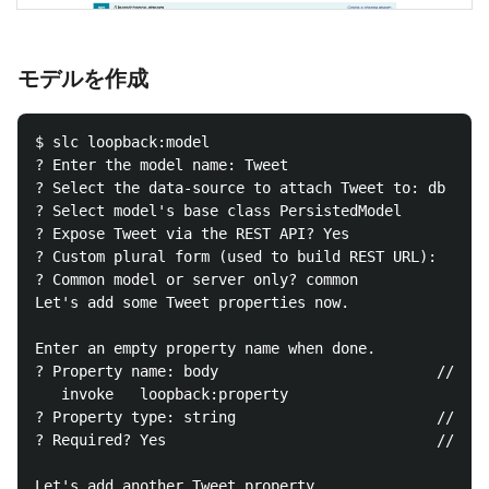
モデルを作成
$ slc loopback:model

? Enter the model name: Tweet                     
? Select the data-source to attach Tweet to: db 
? Select model's base class PersistedModel     
? Expose Tweet via the REST API? Yes            
? Custom plural form (used to build REST URL):  
? Common model or server only? common          
Let's add some Tweet properties now.

Enter an empty property name when done.

? Property name: body                         //
   invoke   loopback:property

? Property type: string                       // 型

? Required? Yes                               //
Let's add another Tweet property.
