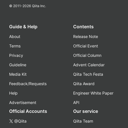
© 2011-
2026
Qiita Inc.
Guide & Help
Contents
About
Release Note
Terms
Official Event
Privacy
Official Column
Guideline
Advent Calendar
Media Kit
Qiita Tech Festa
Feedback/Requests
Qiita Award
Help
Engineer White Paper
Advertisement
API
Official Accounts
Our service
@Qiita
Qiita Team