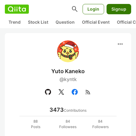
search
Login
Signup
Trend
Stock List
Question
Official Event
Official
more_horiz
Yuto Kaneko
@kyntk
rss_feed
3473
Contributions
88
84
84
Posts
Followees
Followers