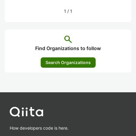
1
/
1
search
Find Organizations to follow
Search Organizations
How developers code is here.