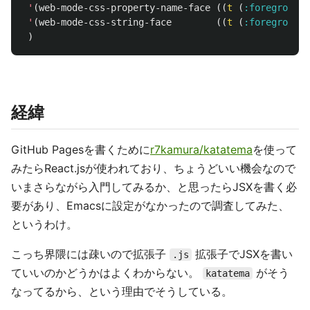
'
(
web-mode-css-property-name-face
((
t
(
:foreground
'
(
web-mode-css-string-face
((
t
(
:foreground
)
経緯
GitHub Pagesを書くために
r7kamura/katatema
を使って
みたらReact.jsが使われており、ちょうどいい機会なので
いまさらながら入門してみるか、と思ったらJSXを書く必
要があり、Emacsに設定がなかったので調査してみた、
というわけ。
こっち界隈には疎いので拡張子
拡張子でJSXを書い
.js
ていいのかどうかはよくわからない。
がそう
katatema
なってるから、という理由でそうしている。