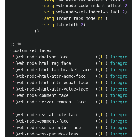
(
setq
web-mode-code-indent-offset
2
)
(
setq
web-mode-sql-indent-offset
2
)
(
setq
indent-tabs-mode
nil
)
(
setq
tab-width
2
)
))
;; 色
(
custom-set-faces
'
(
web-mode-doctype-face
((
t
(
:foreground
'
(
web-mode-html-tag-face
((
t
(
:foreground
'
(
web-mode-html-tag-bracket-face
((
t
(
:foreground
'
(
web-mode-html-attr-name-face
((
t
(
:foreground
'
(
web-mode-html-attr-equal-face
((
t
(
:foreground
'
(
web-mode-html-attr-value-face
((
t
(
:foreground
'
(
web-mode-comment-face
((
t
(
:foreground
'
(
web-mode-server-comment-face
((
t
(
:foreground
'
(
web-mode-css-at-rule-face
((
t
(
:foreground
'
(
web-mode-comment-face
((
t
(
:foreground
'
(
web-mode-css-selector-face
((
t
(
:foreground
'
(
web-mode-css-pseudo-class
((
t
(
:foreground