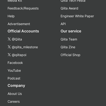
Media Kit
Qiita Tech Festa
Feedback/Requests
Qiita Award
Help
Engineer White Paper
Advertisement
API
Official Accounts
Our service
@Qiita
Qiita Team
@qiita_milestone
Qiita Zine
@qiitapoi
Official Shop
Facebook
YouTube
Podcast
Company
About Us
Careers