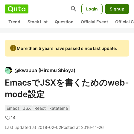
search
Login
Signup
Trend
Stock List
Question
Official Event
Official
info
More than 5 years have passed since last update.
@
kwappa
(
Hiromu Shioya
)
EmacsでJSXを書くためのweb-
mode設定
Emacs
JSX
React
katatema
14
Last updated at
2018-02-02
Posted at
2016-11-26