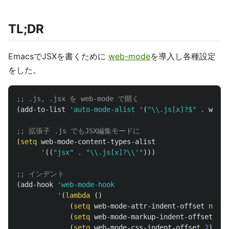
TL;DR
EmacsでJSXを書くために
web-mode
を導入し各種設定
をした。
;; .js, .jsx を web-mode で開く
(
add-to-list
'auto-mode-alist
'
(
"\\.js[x]?$"
.
web-m
;; 拡張子 .js でもJSX編集モードに
(
setq
web-mode-content-types-alist
'
((
"jsx"
.
"\\.js[x]?\\'"
)))
;; インデント
(
add-hook
'web-mode-hook
'
(
lambda
()
(
setq
web-mode-attr-indent-offset
nil
)
(
setq
web-mode-markup-indent-offset
2
)
(
setq
web-mode-css-indent-offset
2
)