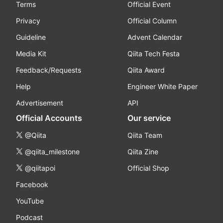
Terms
Official Event
Privacy
Official Column
Guideline
Advent Calendar
Media Kit
Qiita Tech Festa
Feedback/Requests
Qiita Award
Help
Engineer White Paper
Advertisement
API
Official Accounts
Our service
@Qiita
Qiita Team
@qiita_milestone
Qiita Zine
@qiitapoi
Official Shop
Facebook
YouTube
Podcast