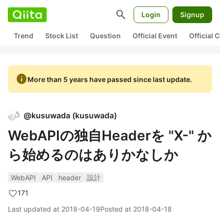
search
Login
Signup
Trend
Stock List
Question
Official Event
Official
info
More than 5 years have passed since last update.
@
kusuwada
(
kusuwada
)
WebAPIの独自Headerを "X-" か
ら始めるのはありかなしか
WebAPI
API
header
設計
171
Last updated at
2018-04-19
Posted at
2018-04-18