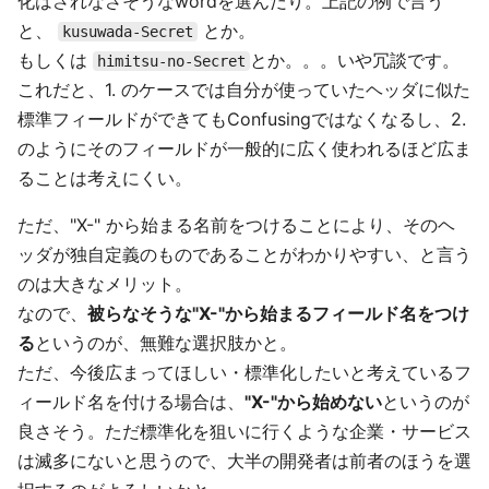
化はされなさそうなwordを選んだり。上記の例で言う
と、
とか。
kusuwada-Secret
もしくは
とか。。。いや冗談です。
himitsu-no-Secret
これだと、1. のケースでは自分が使っていたヘッダに似た
標準フィールドができてもConfusingではなくなるし、2.
のようにそのフィールドが一般的に広く使われるほど広ま
ることは考えにくい。
ただ、"X-" から始まる名前をつけることにより、そのヘ
ッダが独自定義のものであることがわかりやすい、と言う
のは大きなメリット。
なので、
被らなそうな"X-"から始まるフィールド名をつけ
る
というのが、無難な選択肢かと。
ただ、今後広まってほしい・標準化したいと考えているフ
ィールド名を付ける場合は、
"X-"から始めない
というのが
良さそう。ただ標準化を狙いに行くような企業・サービス
は滅多にないと思うので、大半の開発者は前者のほうを選