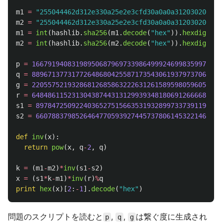
m1
=
"
255044462d312e330a25e2e3cfd30a0a0a312030206f62
m2
=
"
255044462d312e330a25e2e3cfd30a0a0a312030206f62
m1
=
int
(
hashlib
.
sha256
(
m1
.
decode
(
"
hex
"
)).
hexdigest
(
m2
=
int
(
hashlib
.
sha256
(
m2
.
decode
(
"
hex
"
)).
hexdigest
(
p
=
166791940831989506879697339864999246998359978942
q
=
889671377317726486804255871735430619379737066237
g
=
220557521932868126858632226312615895980596054585
r
=
648486115231304387443131299393481806912666684095
s1
=
89784725092240365275156635319328997337391193779
s2
=
66078837985264647705939274457378061453221461868
def
inv
(
x
):
return
pow
(
x
,
q
-
2
,
q
)
k
=
(
m1
-
m2
)
*
inv
(
s1
-
s2
)
x
=
(
s1
*
k
-
m1
)
*
inv
(
r
)
%
q
print
hex
(
x
)[
2
:
-
1
].
decode
(
"
hex
"
)
問題のスクリプトを読むと
,
,
は繋ぐ度に生成され
p
q
g