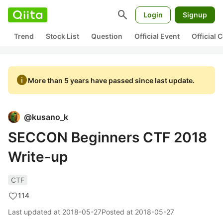
search
Login
Signup
Trend
Stock List
Question
Official Event
Official
info
More than 5 years have passed since last update.
@
kusano_k
SECCON Beginners CTF 2018
Write-up
CTF
114
Last updated at
2018-05-27
Posted at
2018-05-27