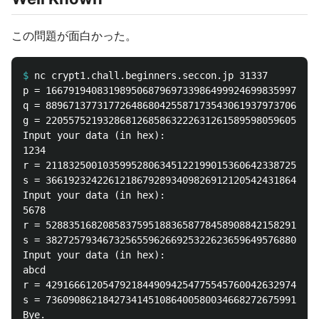
この問題が面白かった。
$
p = 166791940831989506879697339864999246998359978942
q = 889671377317726486804255871735430619379737066237
g = 220557521932868126858632226312615895980596054585
Input your data (in hex):

1234

r = 211832500103599528063451221990153606423387252227
s = 366192324226121867928934098269121205424318642743
Input your data (in hex):

5678

r = 528835168208583759518836587784589088421582913218
s = 382725793467325655962669253226236596495768804410
Input your data (in hex):

abcd

r = 429166612054792184490942547755457600426329745147
s = 736090862184273414510864005800346682726759919469