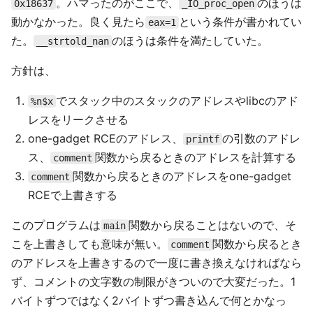
。ハマったのがここで、
のほうは
0x18637
_IO_proc_open
動かなかった。良く見たら
という条件が書かれてい
eax=1
た。
のほうは条件を満たしていた。
__strtold_nan
方針は、
でスタック中のスタックのアドレスやlibcのアド
%n$x
レスをリークさせる
one-gadget RCEのアドレス、
の引数のアドレ
printf
ス、
関数から戻るときのアドレスを計算する
comment
関数から戻るときのアドレスをone-gadget
comment
RCEで上書きする
このプログラムは
関数から戻ることはないので、そ
main
こを上書きしても意味が無い。
関数から戻るとき
comment
のアドレスを上書きするので一度に書き換えなければなら
ず、コメントの文字数の制限がきついので大変だった。1
バイトずつではなく2バイトずつ書き込んで何とかなっ