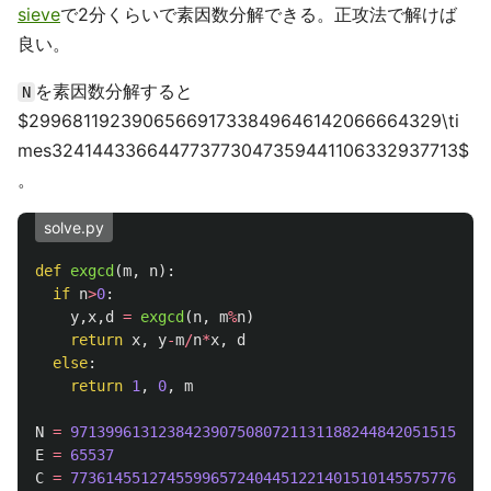
sieve
で2分くらいで素因数分解できる。正攻法で解けば
良い。
を素因数分解すると
N
$299681192390656691733849646142066664329\ti
mes324144336644773773047359441106332937713$
。
solve.py
def
exgcd
(
m
,
n
):
if
n
>
0
:
y
,
x
,
d
=
exgcd
(
n
,
m
%
n
)
return
x
,
y
-
m
/
n
*
x
,
d
else
:
return
1
,
0
,
m
N
=
971399613123842390750807211311882448420515153055
E
=
65537
C
=
773614551274559965724044512214015101455757762331