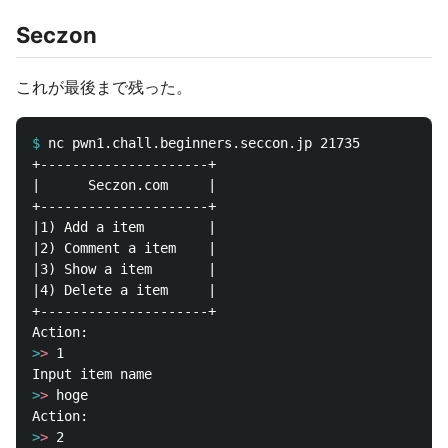
Seczon
これが最後まで残った。
$
+---------------------+

|      Seczon.com     |

+---------------------+

|1) Add a item        |

|2) Comment a item    |

|3) Show a item       |

|4) Delete a item     |

+---------------------+

>
>
>
>
>
>