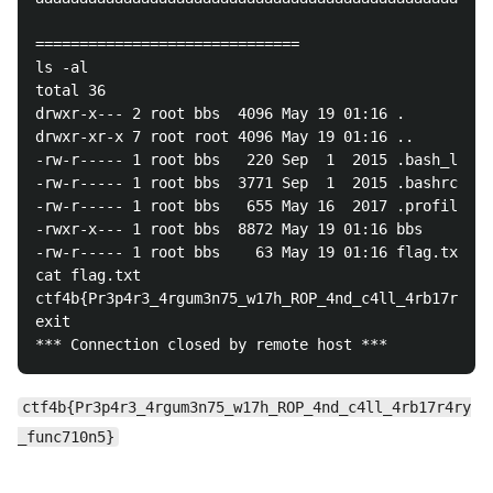
==============================

ls -al

total 36

drwxr-x--- 2 root bbs  4096 May 19 01:16 .

drwxr-xr-x 7 root root 4096 May 19 01:16 ..

-rw-r----- 1 root bbs   220 Sep  1  2015 .bash_logou
-rw-r----- 1 root bbs  3771 Sep  1  2015 .bashrc

-rw-r----- 1 root bbs   655 May 16  2017 .profile

-rwxr-x--- 1 root bbs  8872 May 19 01:16 bbs

-rw-r----- 1 root bbs    63 May 19 01:16 flag.txt

cat flag.txt

ctf4b{Pr3p4r3_4rgum3n75_w17h_ROP_4nd_c4ll_4rb17r4ry_
exit

ctf4b{Pr3p4r3_4rgum3n75_w17h_ROP_4nd_c4ll_4rb17r4ry
_func710n5}