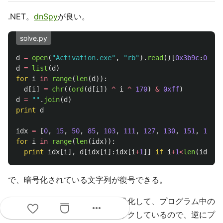
.NET。
dnSpy
が良い。
solve.py
d
=
open
(
"
Activation.exe
"
,
"
rb
"
).
read
()[
0x3b9c
:
0x3cf
d
=
list
(
d
)
for
i
in
range
(
len
(
d
)):
d
[
i
]
=
chr
((
ord
(
d
[
i
])
^
i
^
170
)
&
0xff
)
d
=
""
.
join
(
d
)
print
d
idx
=
[
0
,
15
,
50
,
85
,
103
,
111
,
127
,
130
,
151
,
156
,
for
i
in
range
(
len
(
idx
)):
print
idx
[
i
],
d
[
idx
[
i
]:
idx
[
i
+
1
]]
if
i
+
1
<
len
(
idx
)
e
で、暗号化されている文字列が復号できる。
アクティベーションコードを暗号化して、プログラム中の
more_horiz
文字列と一致しているかをチェックしているので、逆にプ