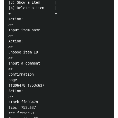
|3) Show a item       |

|4) Delete a item     |

+---------------------+

Action:

>>

Input item name

>>

Action:

>>

Choose item ID

>>

Input a comment

>>

Confirmation

hoge

ffd06478 f753c637

Action:

>>

stack ffd06478

libc f753c637

rce f755ec69
