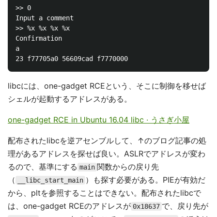
>> 0

Input a comment

>> %x %x %x %x

Confirmation

a

libcには、one-gadget RCEという、そこに制御を移せば
シェルが起動するアドレスがある。
one-gadget RCE in Ubuntu 16.04 libc · うさぎ小屋
配布されたlibcを逆アセンブルして、↑のブログ記事の処
理があるアドレスを探せば良い。ASLRでアドレスが変わ
るので、基準にする
関数からの戻り先
main
（
）も探す必要がある。PIEが有効だ
__libc_start_main
から、pltを参照することはできない。配布されたlibcで
は、one-gadget RCEのアドレスが
で、戻り先が
0x18637