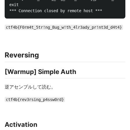
exit

ctf4b{F0rm4t_5tr!ng_Bug_w!th_4lr3ady_pr!nt3d_d4t4}
Reversing
[Warmup] Simple Auth
逆アセンブルして読む。
ctf4b{rev3rsing_p4ssw0rd}
Activation