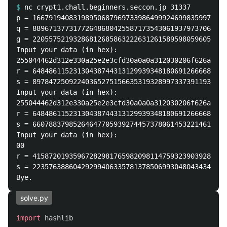
$
p = 166791940831989506879697339864999246998359978942
q = 889671377317726486804255871735430619379737066237
g = 220557521932868126858632226312615895980596054585
Input your data (in hex):

255044462d312e330a25e2e3cfd30a0a0a312030206f626a0a3c
r = 648486115231304387443131299393481806912666684095
s = 897847250922403652751566353193289973373911937797
Input your data (in hex):

255044462d312e330a25e2e3cfd30a0a0a312030206f626a0a3c
r = 648486115231304387443131299393481806912666684095
s = 660788379852646477059392744573780614532214618682
Input your data (in hex):

00

r = 415872019359672829817659820981147593239039283999
s = 223576388604292994063357813785069930480434347932
solve.py
import
hashlib