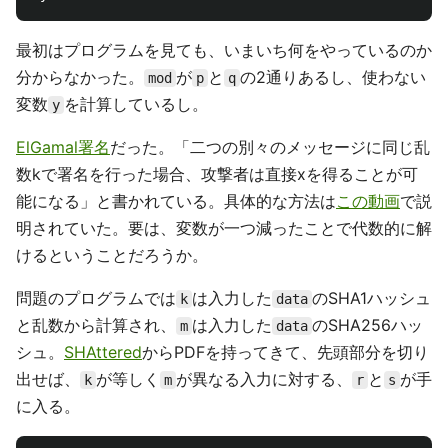
最初はプログラムを見ても、いまいち何をやっているのか
分からなかった。
が
と
の2通りあるし、使わない
mod
p
q
変数
を計算しているし。
y
ElGamal署名
だった。「二つの別々のメッセージに同じ乱
数kで署名を行った場合、攻撃者は直接xを得ることが可
能になる」と書かれている。具体的な方法は
この動画
で説
明されていた。要は、変数が一つ減ったことで代数的に解
けるということだろうか。
問題のプログラムでは
は入力した
のSHA1ハッシュ
k
data
と乱数から計算され、
は入力した
のSHA256ハッ
m
data
シュ。
SHAttered
からPDFを持ってきて、先頭部分を切り
出せば、
が等しく
が異なる入力に対する、
と
が手
k
m
r
s
に入る。