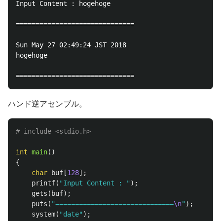
Input Content : hogehoge

==============================

Sun May 27 02:49:24 JST 2018

hogehoge

ハンド逆アセンブル。
int
main
()
{
char
buf
[
128
];
printf
(
"Input Content : "
);
gets
(
buf
);
puts
(
"==============================
\n
"
);
system
(
"date"
);