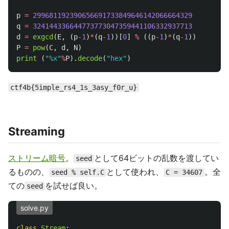
p
=
299681192390656691733849646142066664329
q
=
324144336644773773047359441106332937713
d
=
exgcd
(
E
,
(
p
-
1
)
*
(
q
-
1
))[
0
]
%
((
p
-
1
)
*
(
q
-
1
))
P
=
pow
(
C
,
d
,
N
)
print 
(
"
%x
"
%
P
).
decode
(
"
hex
"
)
ctf4b{5imple_rs4_1s_3asy_f0r_u}
Streaming
ストリーム暗号
。
として64ビットの乱数を渡してい
seed
るものの、
として使われ、
。全
seed % self.C
C = 34607
ての
を試せば良い。
seed
solve.py
class
Stream
: