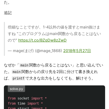
た。
追記
些細なことですが、1-4以外の値を渡すとmain抜けま
すね "このプログラムはmain関数から戻ることはない
ので"
https://t.co/BZqDw8zZwD
— mage(まげ) (@mage_1868)
2018年5月27日
なぜか「
関数から戻ることはない」と思い込んでい
main
た。
関数からの戻り先を2回に分けて書き換えれ
main
ば、
で大きな出力をしなくても、解けそう。
printf
solve.py
from
socket
import
*
from
time
import
*
from
struct
import
*