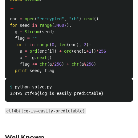
：
enc
=
open
(
"
encrypted
"
,
"
rb
"
).
read
()
for
seed
in
range
(
34607
):
g
=
Stream
(
seed
)
flag
=
""
for
i
in
range
(
0
,
len
(
enc
),
2
):
a
=
ord
(
enc
[
i
])
+
ord
(
enc
[
i
+
1
])
*
256
a
^=
g
.
next
()
flag
+=
chr
(
a
/
256
)
+
chr
(
a
%
256
)
print
seed
,
flag
$
ctf4b{lcg-is-easily-predictable}
Well Known