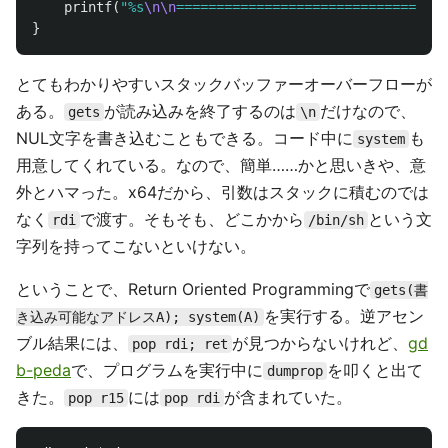
printf
(
"%s
\n\n
==============================
\n
"
)
}
とてもわかりやすいスタックバッファーオーバーフローが
ある。
が読み込みを終了するのは
だけなので、
gets
\n
NUL文字を書き込むこともできる。コード中に
も
system
用意してくれている。なので、簡単……かと思いきや、意
外とハマった。x64だから、引数はスタックに積むのでは
なく
で渡す。そもそも、どこかから
という文
rdi
/bin/sh
字列を持ってこないといけない。
ということで、Return Oriented Programmingで
gets(書
を実行する。逆アセン
き込み可能なアドレスA); system(A)
ブル結果には、
が見つからないけれど、
gd
pop rdi; ret
b-peda
で、プログラムを実行中に
を叩くと出て
dumprop
きた。
には
が含まれていた。
pop r15
pop rdi