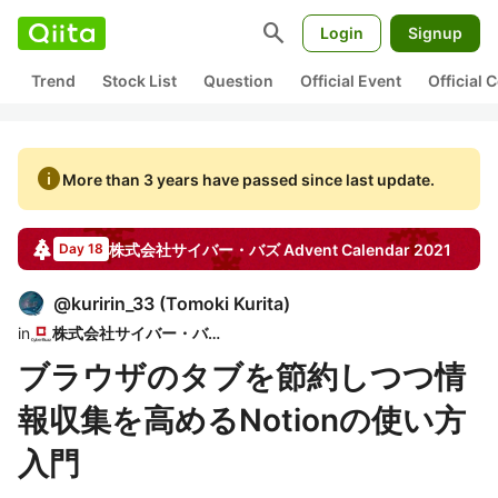
search
Login
Signup
Trend
Stock List
Question
Official Event
Official
info
More than 3 years have passed since last update.
株式会社サイバー・バズ
Advent Calendar
2021
Day 18
@
kuririn_33
(
Tomoki Kurita
)
in
株式会社サイバー・バズ
ブラウザのタブを節約しつつ情
報収集を高めるNotionの使い方
入門