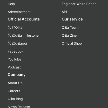
Help
Engineer White Paper
Advertisement
API
Official Accounts
Our service
@Qiita
Qiita Team
@qiita_milestone
Qiita Zine
@qiitapoi
Official Shop
Facebook
YouTube
Podcast
Company
About Us
Careers
Qiita Blog
News Release