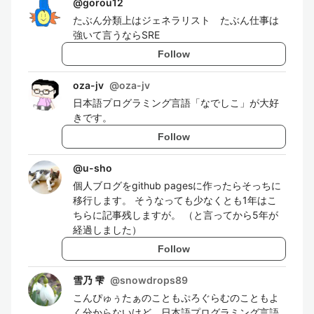
@
gorou12
たぶん分類上はジェネラリスト たぶん仕事は
強いて言うならSRE
Follow
oza-jv
@
oza-jv
日本語プログラミング言語「なでしこ」が大好
きです。
Follow
@
u-sho
個人ブログをgithub pagesに作ったらそっちに
移行します。 そうなっても少なくとも1年はこ
ちらに記事残しますが。 （と言ってから5年が
経過しました）
Follow
雪乃 雫
@
snowdrops89
こんぴゅぅたぁのこともぷろぐらむのこともよ
く分からないけど、日本語プログラミング言語