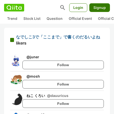
search
Login
Signup
Trend
Stock List
Question
Official Event
Official
なでしこ3で「ここまで」で書くのだるいよね
likers
@
juner
Follow
@
mosh
Follow
ねこ くろい
@
dauuricus
Follow