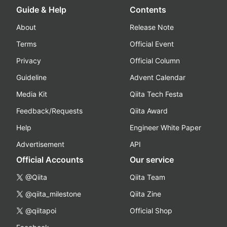
Guide & Help
Contents
About
Release Note
Terms
Official Event
Privacy
Official Column
Guideline
Advent Calendar
Media Kit
Qiita Tech Festa
Feedback/Requests
Qiita Award
Help
Engineer White Paper
Advertisement
API
Official Accounts
Our service
@Qiita
Qiita Team
@qiita_milestone
Qiita Zine
@qiitapoi
Official Shop