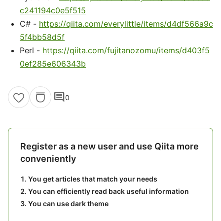
c241194c0e5f515
C# -
https://qiita.com/everylittle/items/d4df566a9c
5f4bb58d5f
Perl -
https://qiita.com/fujitanozomu/items/d403f5
0ef285e606343b
comment
0
Register as a new user and use Qiita more
conveniently
You get articles that match your needs
You can efficiently read back useful information
You can use dark theme