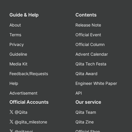
Guide & Help
Contents
About
Release Note
Terms
Official Event
Privacy
Official Column
Guideline
Advent Calendar
Media Kit
Qiita Tech Festa
Feedback/Requests
Qiita Award
Help
Engineer White Paper
Advertisement
API
Official Accounts
Our service
@Qiita
Qiita Team
@qiita_milestone
Qiita Zine
@qiitapoi
Official Shop