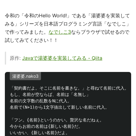
令和の「令和のHello World!」である「湯婆婆を実装して
みる」シリーズを日本語プログラミング言語「なでしこ」
で作ってみました。
なでしこ3
ならブラウザで試せるので
試してみてください！！
原作:
Javaで湯婆婆を実装してみる - Qiita
湯婆婆.nako3
「契約書だよ。そこに名前を書きな。」と尋ねて名前に代入。

もし、名前が空ならば、名前は「名無し」

名前の文字数の乱数をNに代入。

名前で(N+1)から1文字抜出して新しい名前に代入。

「フン。{名前}というのかい。贅沢な名だねぇ。

今からお前の名前は{新しい名前}だ。

いいかい、{新しい名前}だよ。
