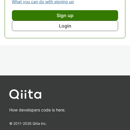
What you can do with signing up
Sign up
Login
How developers code is here.
© 2011-
2026
Qiita Inc.