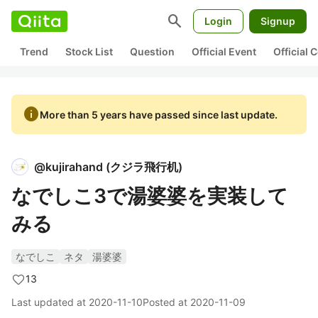
search
Login
Signup
Trend
Stock List
Question
Official Event
Official
info
More than 5 years have passed since last update.
@
kujirahand
(
クジラ飛行机
)
なでしこ3で湯婆婆を実装して
みる
なでしこ
ネタ
湯婆婆
13
Last updated at
2020-11-10
Posted at
2020-11-09