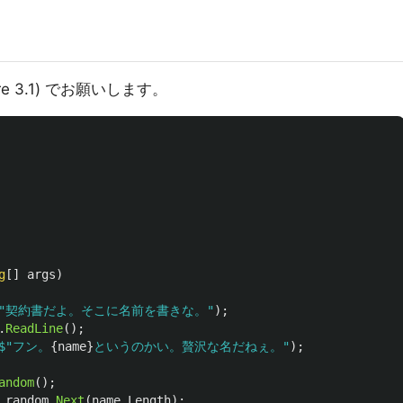
re 3.1) でお願いします。
g
[]
args
)
"契約書だよ。そこに名前を書きな。"
);
.
ReadLine
();
$"フン。
{
name
}
というのかい。贅沢な名だねぇ。"
);
andom
();
random
.
Next
(
name
.
Length
);