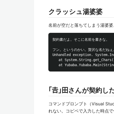
クラッシュ湯婆婆
名前が空だと落ちてしまう湯婆婆
契約書だよ。そこに名前を書きな。

フン。というのかい。贅沢な名だねぇ。
Unhandled exception. System.In
   at System.String.get_Chars(
「𠮷」田さんが契約し
コマンドプロンプト（Visual S
れない。コピペで入力した時点で