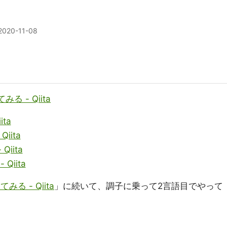
2020-11-08
る - Qiita
ta
iita
iita
Qiita
みる - Qiita
」に続いて、調子に乗って2言語目でやって