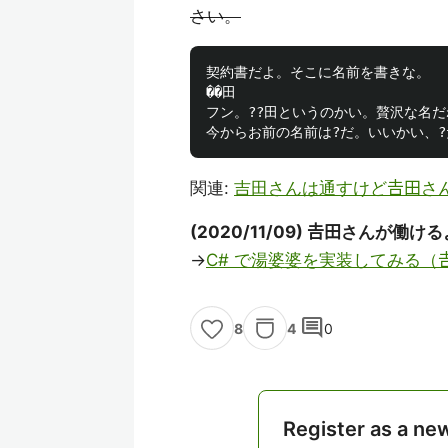
さい。
契約書だよ。そこに名前を書きな。

��田

フン。??田というのかい。贅沢な名だ
関連:
吉田さんは通すけど𠮷田さんは
(2020/11/09) 𠮷田さんが
→
C# で湯婆婆を実装してみる（𠮷田
comment
4
0
8
Register as a ne