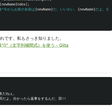
[
newNameIndex
];
$"今からお前の名前は
{
newName
}
だ。いいかい、
{
newName
}
だよ。分
れです。私もさっき知りました。
て $"{}"（文字列補間式）を使う - Qiita
だねぇ。
