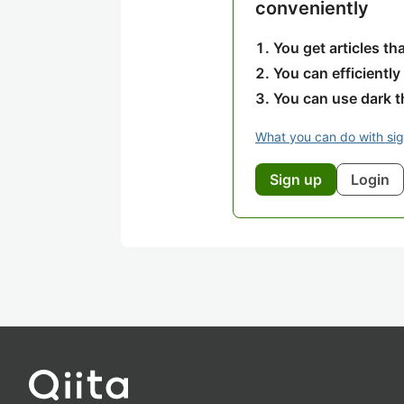
conveniently
You get articles t
You can efficiently
You can use dark 
What you can do with si
Sign up
Login