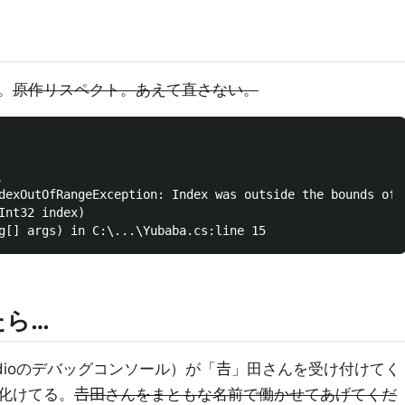
。
原作リスペクト。あえて直さない。


dexOutOfRangeException: Index was outside the bounds of t
Int32 index)

たら…
tudioのデバッグコンソール）が「𠮷」田さんを受け付けてく
化けてる。
𠮷田さんをまともな名前で働かせてあげてくだ