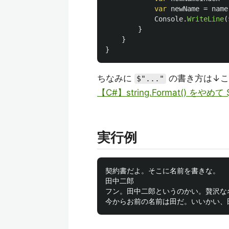
var
newName
=
name
Console
.
WriteLine
(
}
}
}
ちなみに
の書き方は↓こ
$"..."
【C#】string.Format() をやめ
実行例
契約書だよ。そこに名前を書きな。

田中二郎

フン。田中二郎というのかい。贅沢な名