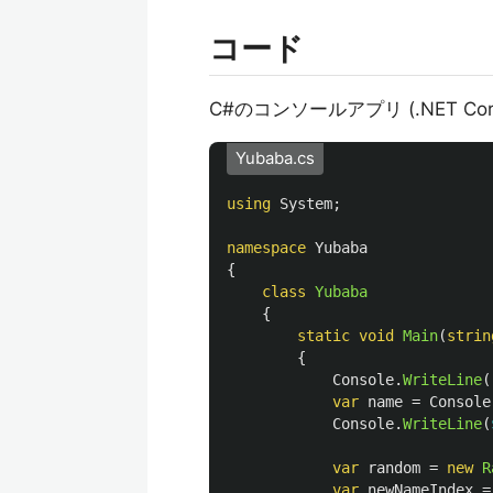
コード
C#のコンソールアプリ (.NET Co
Yubaba.cs
using
System
;
namespace
Yubaba
{
class
Yubaba
{
static
void
Main
(
strin
{
Console
.
WriteLine
(
var
name
=
Console
Console
.
WriteLine
(
var
random
=
new
R
var
newNameIndex
=