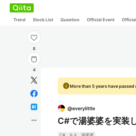
Trend
Stock List
Question
Official Event
Offici
8
4
info
More than 5 years have passed s
@
everylittle
C#で湯婆婆を実装
more_horiz
C#
ネタ
湯婆婆