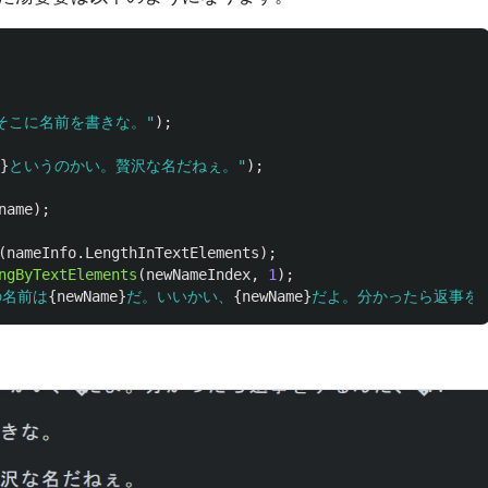
そこに名前を書きな。"
);
}
というのかい。贅沢な名だねぇ。"
);
name
);
(
nameInfo
.
LengthInTextElements
);
ngByTextElements
(
newNameIndex
,
1
);
の名前は
{
newName
}
だ。いいかい、
{
newName
}
だよ。分かったら返事を