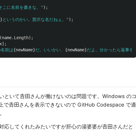
そこに名前を書きな。"
);
}
というのかい。贅沢な名だねぇ。"
);
(
name
.
Length
);
x
];
の名前は
{
newName
}
だ。いいかい、
{
newName
}
だよ。分かったら返事を
といて𠮷田さんが働けないのは問題です。Windows の
 上で𠮷田さんを表示できないので GitHub Codespace で適
す。
に対応してくれたみたいですが肝心の湯婆婆が𠮷田さんだと