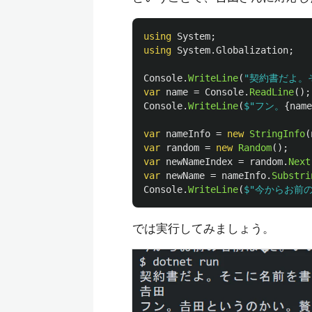
using
System
;
using
System.Globalization
;
Console
.
WriteLine
(
"契約書だよ。
var
name
=
Console
.
ReadLine
();
Console
.
WriteLine
(
$"フン。
{
name
var
nameInfo
=
new
StringInfo
(
var
random
=
new
Random
();
var
newNameIndex
=
random
.
Next
var
newName
=
nameInfo
.
Substri
Console
.
WriteLine
(
$"今からお前
では実行してみましょう。