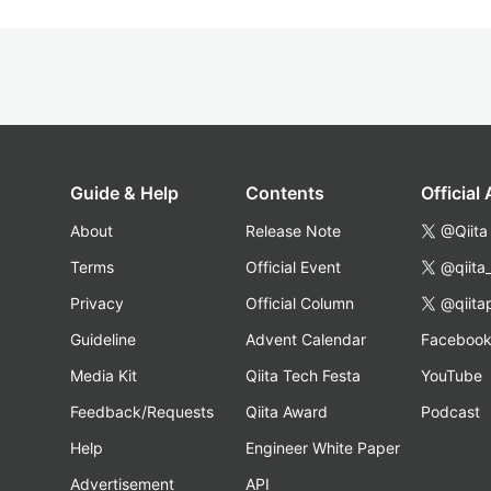
Guide & Help
Contents
Official
About
Release Note
@Qiita
Terms
Official Event
@qiita
Privacy
Official Column
@qiita
Guideline
Advent Calendar
Faceboo
Media Kit
Qiita Tech Festa
YouTube
Feedback/Requests
Qiita Award
Podcast
Help
Engineer White Paper
Advertisement
API