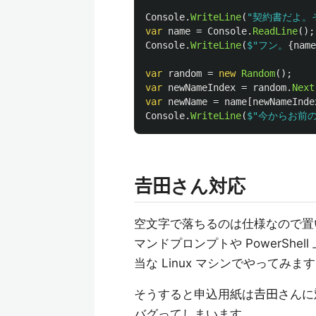
Console
.
WriteLine
(
"契約書だよ。
var
name
=
Console
.
ReadLine
();
Console
.
WriteLine
(
$"フン。
{
name
var
random
=
new
Random
();
var
newNameIndex
=
random
.
Next
var
newName
=
name
[
newNameInde
Console
.
WriteLine
(
$"今からお前
𠮷田さん対応
空文字で落ちるのは仕様なので置い
マンドプロンプトや PowerShell
当な Linux マシンでやってみま
そうすると申込用紙は𠮷田さん
バグってしまいます。