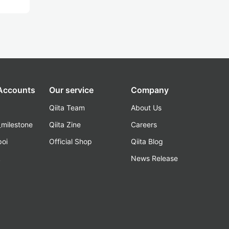
 Accounts
Our service
Company
Qiita Team
About Us
_milestone
Qiita Zine
Careers
poi
Official Shop
Qiita Blog
k
News Release