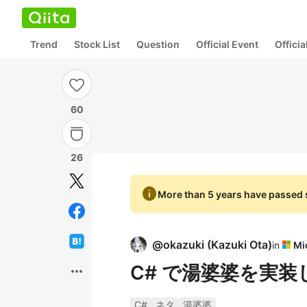
Trend
Stock List
Question
Official Event
Offici
60
26
info
More than 5 years have passed s
@
okazuki
(
Kazuki Ota
)
in
C# で湯婆婆を実装
more_horiz
C#
ネタ
湯婆婆