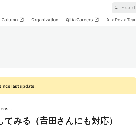
search
open_in_new
open_in_new
al Column
Organization
Qiita Careers
AI x Dev x Tea
ince last update.
Microsoft
してみる（𠮷田さんにも対応）