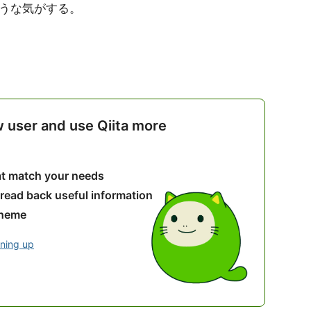
そうな気がする。
w user and use Qiita more
hat match your needs
 read back useful information
theme
gning up