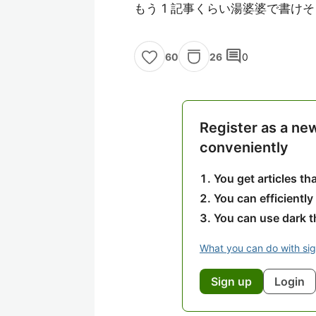
もう 1 記事くらい湯婆婆で書け
comment
26
0
60
Register as a ne
conveniently
You get articles t
You can efficiently
You can use dark 
What you can do with si
Sign up
Login