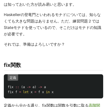
は知っておいた方が読み易いと思います。
Haskellerの登竜門といわれるモナドについては、知らな
くても大きな問題はありません。ただ、練習問題２では
Stateモナドを使っているので、そこだけはモナドの知識
が必要です。
それでは、準備はよろしいですか？
fix関数
定義
fix
::
(
a
->
a
)
->
a
fix
f
=
let
x
=
f
x
in
x
定義から分かる通り、fix関数は関数を引数に取る
高階関