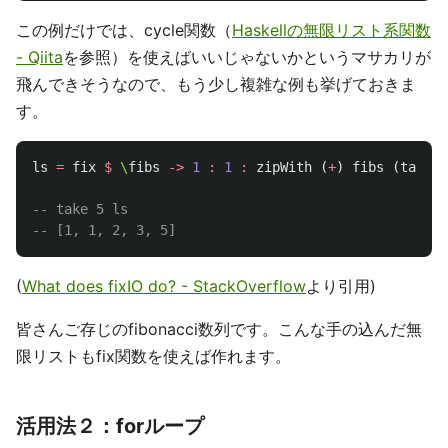
この例だけでは、cycle関数（
Haskellの無限リスト系関数
- Qiita
を参照）を使えばいいじゃないかというマサカリが
飛んできそうなので、もう少し複雑な例も挙げておきま
す。
ls
=
fix
$
\
fibs
->
1
:
1
:
zipWith
(
+
)
fibs
(
tail
f
-- take 5 ls
-- [1, 1, 2, 3, 5]
(
What does fixIO do? - StackOverflow
より引用)
皆さんご存じのfibonacci数列です。こんな手の込んだ無
限リストもfix関数を使えば作れます。
活用法２：forループ