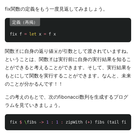
fix関数の定義をもう一度見返してみましょう。
定義（再掲）
fix
f
=
let
x
=
f
x
関数
に自身の返り値
が引数として渡されていますね。
f
x
ということは、関数
は実行前に自身の実行結果を知るこ
f
とができると考えることができます。そして、実行結果を
もとにして関数を実行することができます。なんと、未来
のことが分かるんです！！
この考えのもとで、次のfibonacci数列を生成するプログ
ラムを見ていきましょう。
fix
$
\
fibs
->
1
:
1
:
zipWith
(
+
)
fibs
(
tail
fibs
)