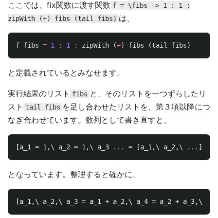
ここでは、fix関数に渡す関数
f = \fibs -> 1 : 1 :
は、
zipWith (+) fibs (tail fibs)
f
fibs
=
1
:
1
:
zipWith
(
+
)
fibs
(
tail
fibs
)
と定義されているとみなせます。
実行結果のリスト
と、そのリストを一つずらしたリ
fibs
スト
を足し合わせたリストを、第３項以降につ
tail fibs
なぎ合わせています。数列として書き直すと、
となっています。整理すると確かに、