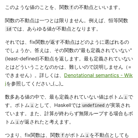
このような値のことを、関数
の不動点といいます。
f
関数の不動点は一つとは限りません。例えば、恒等関数
では、あらゆる値が不動点となります。
id
それでは、fix関数が返す不動点はどのように選ばれるの
でしょうか。答えは、その関数の"最も定義されていない"
(least-defined)不動点を返します。最も定義されていない
とはどういうことなのかは、難しいので説明しません（=
できません）。詳しくは、
Denotational semantics - Wik
i
を参照してください_(._.)_
数多ある値の中で、最も定義されていない値はボトム
で
⊥
す。ボトム
として、Haskellでは
が実装され
⊥
undefined
ています。また、計算が終わらず無限ループする場合もボ
トム
が返されたと考えます。
⊥
つまり、fix関数は、関数
がボトム
を不動点としても
f
⊥