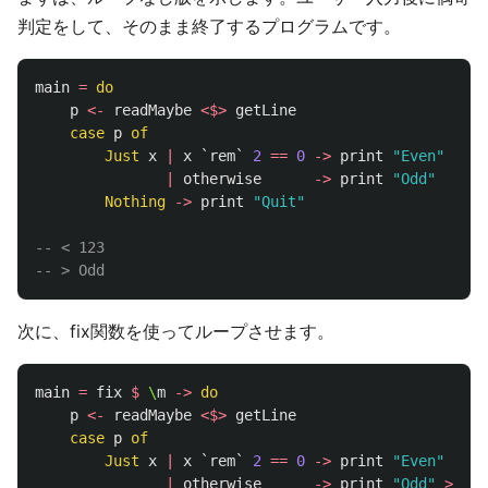
判定をして、そのまま終了するプログラムです。
main
=
do
p
<-
readMaybe
<$>
getLine
case
p
of
Just
x
|
x
`
rem
`
2
==
0
->
print
"Even"
|
otherwise
->
print
"Odd"
Nothing
->
print
"Quit"
-- < 123
-- > Odd
次に、fix関数を使ってループさせます。
main
=
fix
$
\
m
->
do
p
<-
readMaybe
<$>
getLine
case
p
of
Just
x
|
x
`
rem
`
2
==
0
->
print
"Even"
>>
m
|
otherwise
->
print
"Odd"
>>
m