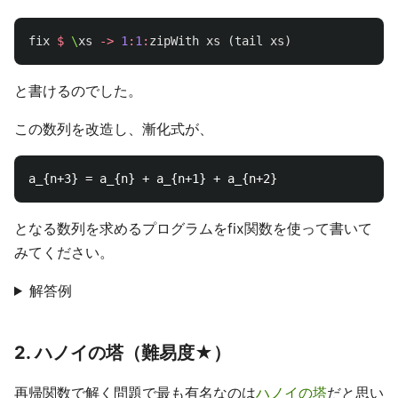
fix
$
\
xs
->
1
:
1
:
zipWith
xs
(
tail
xs
)
と書けるのでした。
この数列を改造し、漸化式が、
となる数列を求めるプログラムをfix関数を使って書いて
みてください。
解答例
2. ハノイの塔（難易度★）
再帰関数で解く問題で最も有名なのは
ハノイの塔
だと思い