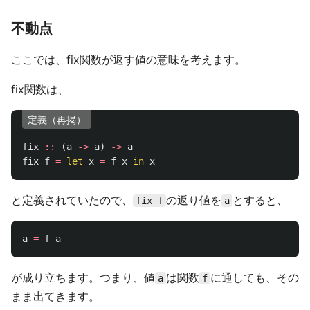
不動点
ここでは、fix関数が返す値の意味を考えます。
fix関数は、
定義（再掲）
fix
::
(
a
->
a
)
->
a
fix
f
=
let
x
=
f
x
in
x
と定義されていたので、
の返り値を
とすると、
fix f
a
a
=
f
a
が成り立ちます。つまり、値
は関数
に通しても、その
a
f
まま出てきます。