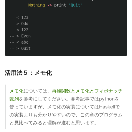
Nothing
->
print
"Quit"
-- < 123
-- > Odd
-- < 122
-- > Even
-- < abc
-- > Quit
活用法５：メモ化
メモ化
については、
再帰関数とメモ化とフィボナッチ
数列
を参考にしてください。参考記事ではpythonを
使っていますが、メモ化の実装についてはHaskellで
の実装よりも分かりやすいので、この章のプログラム
と見比べてみると理解が進むと思います。