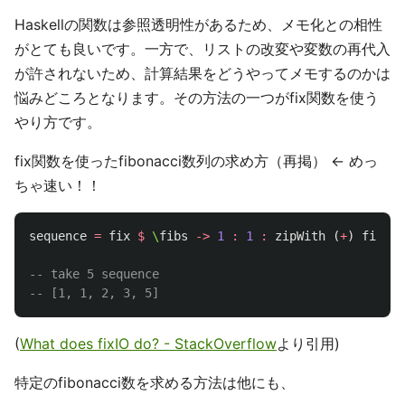
Haskellの関数は参照透明性があるため、メモ化との相性
がとても良いです。一方で、リストの改変や変数の再代入
が許されないため、計算結果をどうやってメモするのかは
悩みどころとなります。その方法の一つがfix関数を使う
やり方です。
fix関数を使ったfibonacci数列の求め方（再掲） <- めっ
ちゃ速い！！
sequence
=
fix
$
\
fibs
->
1
:
1
:
zipWith
(
+
)
fibs
(
-- take 5 sequence 
-- [1, 1, 2, 3, 5]
(
What does fixIO do? - StackOverflow
より引用)
特定のfibonacci数を求める方法は他にも、