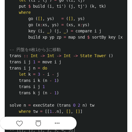
let
(
ti'
,
tj'
)
=
go
(
ti
,
tj
)
put
$
build
(
i
,
ti'
)
(
j
,
tj'
)
(
k
,
tk
)
where
go
(
[]
,
ys
)
=
(
[]
,
ys
)
go
(
x
:
xs
,
ys
)
=
(
xs
,
x
:
ys
)
key
(
i
,
_
)
(
j
,
_
)
=
compare
i
j
build
xp
yp
zp
=
map
snd
$
sortBy
key
[
xp
,
y
-- 円盤をn枚iからjに移動
trans
::
Int
->
Int
->
Int
->
State
Tower
()
trans
i
j
1
=
move
i
j
trans
i
j
n
=
do
let
k
=
3
-
i
-
j
trans
i
k
(
n
-
1
)
trans
i
j
1
trans
k
j
(
n
-
1
)
solve
n
=
execState
(
trans
0
2
n
)
tw
where
tw
=
[[
1
..
n
],
[]
,
[]
]
more_horiz
-- solve 5
-- [[], [], [1, 2, 3, 4, 5]]