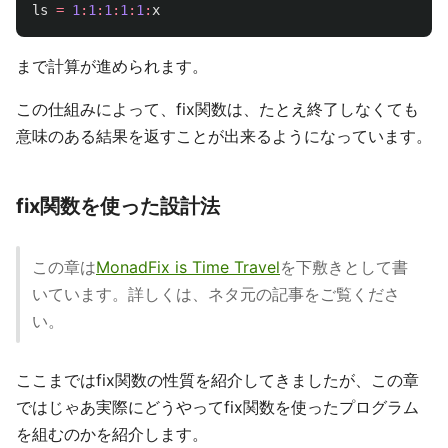
ls
=
1
:
1
:
1
:
1
:
1
:
x
まで計算が進められます。
この仕組みによって、fix関数は、たとえ終了しなくても
意味のある結果を返すことが出来るようになっています。
fix関数を使った設計法
この章は
MonadFix is Time Travel
を下敷きとして書
いています。詳しくは、ネタ元の記事をご覧くださ
い。
ここまではfix関数の性質を紹介してきましたが、この章
ではじゃあ実際にどうやってfix関数を使ったプログラム
を組むのかを紹介します。