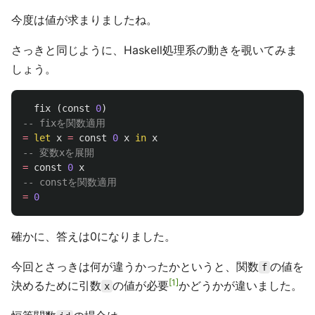
今度は値が求まりましたね。
さっきと同じように、Haskell処理系の動きを覗いてみま
しょう。
fix
(
const
0
)
-- fixを関数適用
=
let
x
=
const
0
x
in
x
-- 変数xを展開
=
const
0
x
-- constを関数適用
=
0
確かに、答えは0になりました。
今回とさっきは何が違うかったかというと、関数
の値を
f
1
決めるために引数
の値が必要
かどうかが違いました。
x