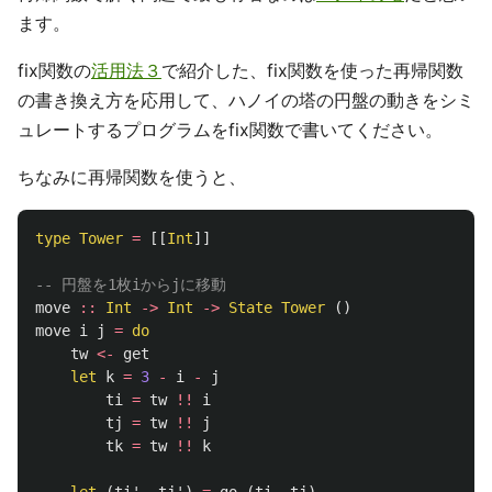
ます。
fix関数の
活用法３
で紹介した、fix関数を使った再帰関数
の書き換え方を応用して、ハノイの塔の円盤の動きをシミ
ュレートするプログラムをfix関数で書いてください。
ちなみに再帰関数を使うと、
type
Tower
=
[[
Int
]]
-- 円盤を1枚iからjに移動
move
::
Int
->
Int
->
State
Tower
()
move
i
j
=
do
tw
<-
get
let
k
=
3
-
i
-
j
ti
=
tw
!!
i
tj
=
tw
!!
j
tk
=
tw
!!
k