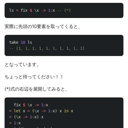
ls
=
fix
$
\
x
->
1
:
x
-- (*)
実際に先頭の10要素を取ってくると、
take
10
ls
-- [1, 1, 1, 1, 1, 1, 1, 1, 1, 1]
となっています。
ちょっと待ってください！！
(*)式の右辺を展開してみると、
fix
$
\
x
->
1
:
x
=
let
x
=
(
\
x
->
1
:
x
)
x
in
x
=
(
\
x
->
1
:
x
)
x
=
1
:
x