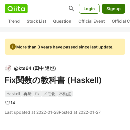
search
Login
Signup
Trend
Stock List
Question
Official Event
Official
info
More than 3 years have passed since last update.
@
kts64
(
田中 達也
)
Fix関数の教科書 (Haskell)
Haskell
再帰
fix
メモ化
不動点
14
Last updated at
2022-01-28
Posted at
2022-01-27