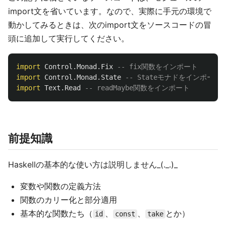
import文を省いています。なので、実際に手元の環境で
動かしてみるときは、次のimport文をソースコードの冒
頭に追加して実行してください。
import
Control.Monad.Fix
-- fix関数をインポート
import
Control.Monad.State
-- Stateモナドをインポート
import
Text.Read
-- readMaybe関数をインポート
前提知識
Haskellの基本的な使い方は説明しません_(._.)_
変数や関数の定義方法
関数のカリー化と部分適用
基本的な関数たち（
、
、
とか）
id
const
take