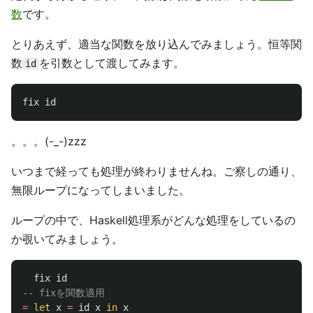
数
です。
とりあえず、適当な関数を放り込んでみましょう。恒等関
数
を引数として渡してみます。
id
fix
id
。。。(-_-)zzz
いつまで経っても処理が終わりませんね。ご察しの通り、
無限ループになってしまいました。
ループの中で、Haskell処理系がどんな処理をしているの
か覗いてみましょう。
fix
id
-- fixを関数適用
=
let
x
=
id
x
in
x