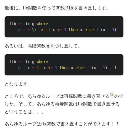
最後に、fix関数を使って関数
を書き直します。
fib
fib
=
fix
g
where
g
f
=
\
x
->
if
x
<=
1
then
x
else
f
(
x
-
1
)
+
f
あるいは、高階関数
を少し直して、
g
fib
=
fix
g
where
g
f
x
=
if
x
<=
1
then
x
else
f
(
x
-
1
)
+
f
(
x
-
となります。
3
ところで、あらゆるループは再帰関数に書き直せる
ので
した。そして、あらゆる再帰関数はfix関数で書き直せる
ということは、、、
あらゆるループはfix関数で書き直すことができます！！