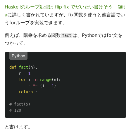
Haskellのループ処理は flip fix でだいたい書けそう - Qiit
a
に詳しく書かれていますが、fix関数を使うと他言語でい
うforループを実装できます。
例えば、階乗を求める関数
は、Pythonではfor文を
fact
つかって、
Python
def
fact
(
n
):
r
=
1
for
i
in
range
(
n
):
r
*=
(
i
+
1
)
return
r
# fact(5)

と書けます。