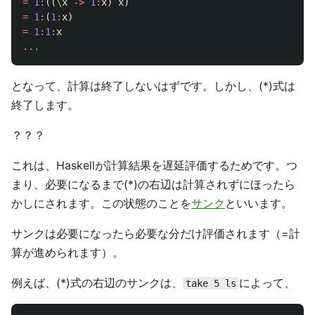
=
1
:
((
\
x
->
1
:
x
)
x
)
=
1
:
(
1
:
x
)
=
1
:
1
:
x
...
となって、計算は終了しないはずです。しかし、(*)式は
終了します。
？？？
これは、Haskellが計算結果を遅延評価するためです。つ
まり、必要になるまで(*)の右辺は計算されずにほったら
かしにされます。この状態のことを
サンク
といいます。
サンクは必要になったら必要な分だけ評価されます（=計
算が進められます）。
例えば、(*)式の右辺のサンクは、
によって、
take 5 ls