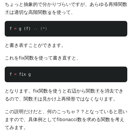
ちょっと抽象的で分かりづらいですが、あらゆる再帰関数
は適切な高階関数
を使って、
f
g
f
=
g
(
f
)
-- (*)
と書き表すことができます。
これをfix関数を使って書き直すと、
f
=
fix
g
となります。fix関数を使うと右辺から関数
を消去でき
f
るので、関数
は見かけ上再帰形ではなくなります。
f
この説明だけだと、何のこっちゃ？？となっていると思い
ますので、具体例としてfibonacci数を求める関数を考え
てみます。