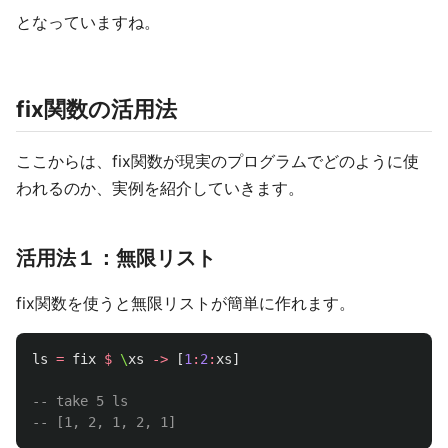
となっていますね。
fix関数の活用法
ここからは、fix関数が現実のプログラムでどのように使
われるのか、実例を紹介していきます。
活用法１：無限リスト
fix関数を使うと無限リストが簡単に作れます。
ls
=
fix
$
\
xs
->
[
1
:
2
:
xs
]
-- take 5 ls
-- [1, 2, 1, 2, 1]