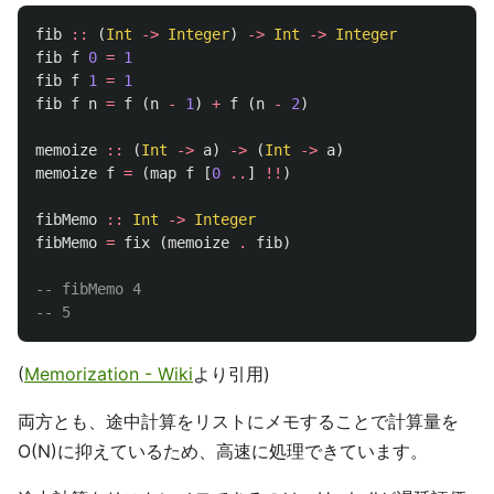
fib
::
(
Int
->
Integer
)
->
Int
->
Integer
fib
f
0
=
1
fib
f
1
=
1
fib
f
n
=
f
(
n
-
1
)
+
f
(
n
-
2
)
memoize
::
(
Int
->
a
)
->
(
Int
->
a
)
memoize
f
=
(
map
f
[
0
..
]
!!
)
fibMemo
::
Int
->
Integer
fibMemo
=
fix
(
memoize
.
fib
)
-- fibMemo 4
-- 5
(
Memorization - Wiki
より引用)
両方とも、途中計算をリストにメモすることで計算量を
O(N)に抑えているため、高速に処理できています。