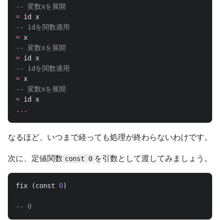
-- 変数xを展開
=
id
x
-- idを関数適用
=
x
-- 変数xを展開
=
id
x
-- idを関数適用
=
x
-- 変数xを展開
=
id
x
...
なるほど、いつまで経っても処理が終わらないわけです。
次に、定値関数
を引数として渡してみましょう。
const 0
fix
(
const
0
)
-- 0