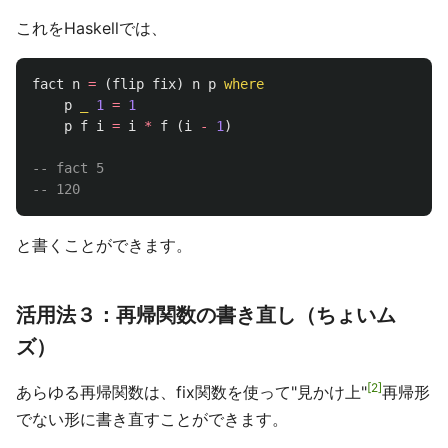
これをHaskellでは、
fact
n
=
(
flip
fix
)
n
p
where
p
_
1
=
1
p
f
i
=
i
*
f
(
i
-
1
)
-- fact 5
-- 120
と書くことができます。
活用法３：再帰関数の書き直し（ちょいム
ズ）
2
あらゆる再帰関数は、fix関数を使って"見かけ上"
再帰形
でない形に書き直すことができます。