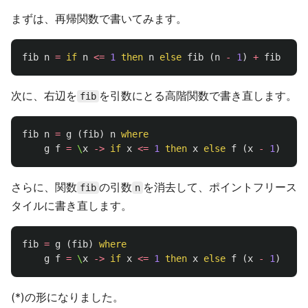
まずは、再帰関数で書いてみます。
fib
n
=
if
n
<=
1
then
n
else
fib
(
n
-
1
)
+
fib
(
n
-
次に、右辺を
を引数にとる高階関数で書き直します。
fib
fib
n
=
g
(
fib
)
n
where
g
f
=
\
x
->
if
x
<=
1
then
x
else
f
(
x
-
1
)
+
f
さらに、関数
の引数
を消去して、ポイントフリース
fib
n
タイルに書き直します。
fib
=
g
(
fib
)
where
g
f
=
\
x
->
if
x
<=
1
then
x
else
f
(
x
-
1
)
+
f
(*)の形になりました。