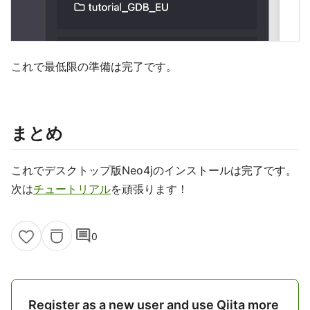
これで最低限の準備は完了です。
まとめ
これでデスクトップ版Neo4jのインストールは完了です。
次は
チュートリアル
を頑張ります！
comment
0
Register as a new user and use Qiita more