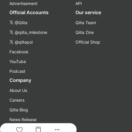
Advertisement
API
Official Accounts
Our service
@Qiita
Qiita Team
@qiita_milestone
Qiita Zine
@qiitapoi
Official Shop
Facebook
YouTube
Podcast
Company
About Us
Careers
Qiita Blog
News Release
more_horiz