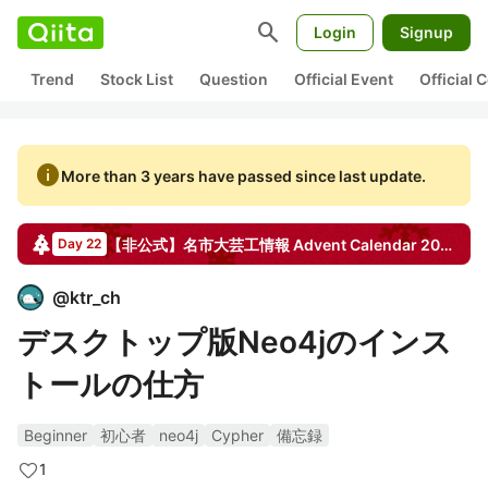
search
Login
Signup
Trend
Stock List
Question
Official Event
Official
info
More than 3 years have passed since last update.
【非公式】名市大芸工情報
Advent Calendar
2022
Day 22
@
ktr_ch
デスクトップ版Neo4jのインス
トールの仕方
Beginner
初心者
neo4j
Cypher
備忘録
1