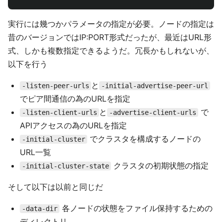
実行には幾つかパラメータの指定が必要。ノードの指定は
昔のバージョンではIP:PORT形式だったが、最近はURL形
式、しかも複数指定できるようだ。冗長かもしれないが、
以下を行う
と
-listen-peer-urls
-initial-advertise-peer-url
でピア間通信の為のURLを指定
と
で
-listen-client-urls
-advertise-client-urls
APIアクセスの為のURLを指定
でクラスタを構成するノードの
-initial-cluster
URL一覧
クラスタの初期状態の指定
-initial-cluster-state
そして以下は以前と同じだ
各ノードの状態をファイル保持するための
-data-dir
ディレクトリ