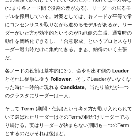
(つまり各ノード間で役割の差がある)、リーダーの居るモ
デルを採用している。対案としては、各ノードが平等で常
にコンセンサスを取りながら進めるモデルがあるが、リー
ダーがいた方が効率的というのがRaft側の主張。通常時の
動作を簡略化できるし、「合意形成」というプロセスをリ
ーダー選出時だけに集約できる。まぁ、納得のいく主張
だ。
各ノードの役割は基本的に3つ。命令を出す側の
Leader
とそれに従順に従う
Follower
、そしてLeaderがいなくな
った時に一時的に現れる
Candidate
。当たり前だが一つ
のクラスタにリーダーは一人。
そして
Term
(期間・任期)という考え方が取り入れられて
いて選ばれたリーダーはそのTermの間だけリーダーであ
り続ける。実はリーダーが決まらない期間も一つのTerm
とするのだがそれは後ほど。