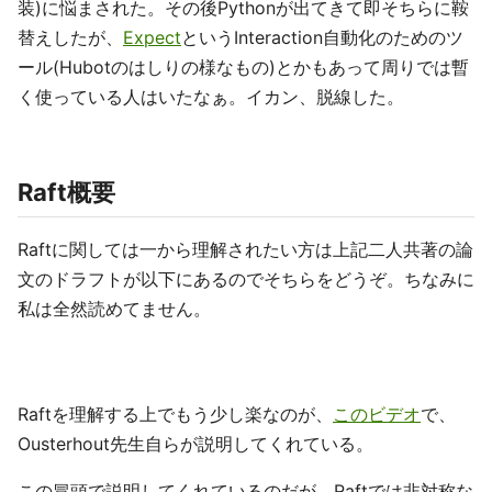
装)に悩まされた。その後Pythonが出てきて即そちらに鞍
替えしたが、
Expect
というInteraction自動化のためのツ
ール(Hubotのはしりの様なもの)とかもあって周りでは暫
く使っている人はいたなぁ。イカン、脱線した。
Raft概要
Raftに関しては一から理解されたい方は上記二人共著の論
文のドラフトが以下にあるのでそちらをどうぞ。ちなみに
私は全然読めてません。
Raftを理解する上でもう少し楽なのが、
このビデオ
で、
Ousterhout先生自らが説明してくれている。
この冒頭で説明してくれているのだが、Raftでは非対称な