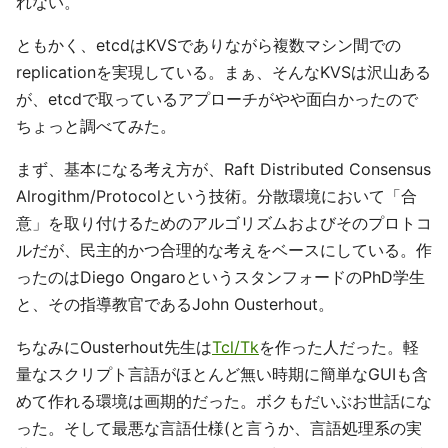
れない。
ともかく、etcdはKVSでありながら複数マシン間での
replicationを実現している。まぁ、そんなKVSは沢山ある
が、etcdで取っているアプローチがやや面白かったので
ちょっと調べてみた。
まず、基本になる考え方が、Raft Distributed Consensus
Alrogithm/Protocolという技術。分散環境において「合
意」を取り付けるためのアルゴリズムおよびそのプロトコ
ルだが、民主的かつ合理的な考えをベースにしている。作
ったのはDiego OngaroというスタンフォードのPhD学生
と、その指導教官であるJohn Ousterhout。
ちなみにOusterhout先生は
Tcl/Tk
を作った人だった。軽
量なスクリプト言語がほとんど無い時期に簡単なGUIも含
めて作れる環境は画期的だった。ボクもだいぶお世話にな
った。そして最悪な言語仕様(と言うか、言語処理系の実