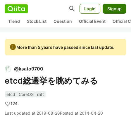
search
Login
Signup
Trend
Stock List
Question
Official Event
Official
info
More than 5 years have passed since last update.
@
ksato9700
etcd総選挙を眺めてみる
etcd
CoreOS
raft
124
Last updated at
2019-08-28
Posted at
2014-04-20