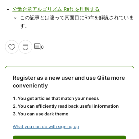
分散合意アルゴリズム Raft を理解する
この記事とは違って真面目にRaftを解説されていま
す。
comment
0
Register as a new user and use Qiita more
conveniently
You get articles that match your needs
You can efficiently read back useful information
You can use dark theme
What you can do with signing up