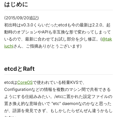
はじめに
(2015/09/20追記)
初出時はv0.3.0くらいだったetcdも今の最新は2.2.0。起
動時のオプションやAPIも非互換な形で変わってしまって
いるので、最新に合わせてお試し部分を少し修正。(
@tak
iuchi
さん、ご指摘ありがとうございます)
etcdとRaft
etcdは
CoreOS
で使われている軽量KVSで、
Configurationなどの情報を複数のマシン間で共有できる
ようにする仕組みみたい。/etcに置かれた設定ファイルの
置き換え的な意味合いで "etc" daemonなのかなと思った
が、語源を発見できず、もしかしたらぜんぜん違うかもし