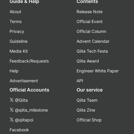
Guide & Help
Contents
About
Release Note
Terms
Official Event
Privacy
Official Column
Guideline
Advent Calendar
Media Kit
Qiita Tech Festa
Feedback/Requests
Qiita Award
Help
Engineer White Paper
Advertisement
API
Official Accounts
Our service
@Qiita
Qiita Team
@qiita_milestone
Qiita Zine
@qiitapoi
Official Shop
Facebook