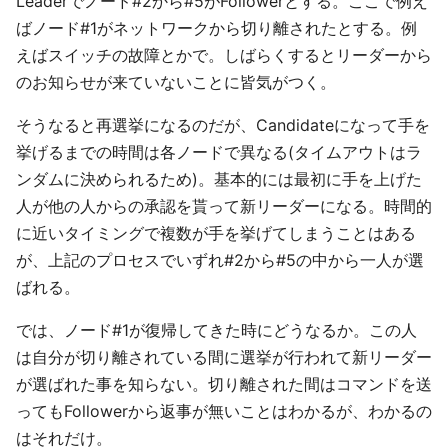
Leaderでノード#2から#5がFollowerとする。ここで例え
ばノード#1がネットワークから切り離されたとする。例
えばスイッチの故障とかで。しばらくするとリーダーから
のお知らせが来ていないことに皆気がつく。
そうなると再選挙になるのだが、Candidateになって手を
挙げるまでの時間は各ノードで異なる(タイムアウトはラ
ンダムに決められるため)。基本的には最初に手を上げた
人が他の人からの承認を貰って新リーダーになる。時間的
に近いタイミングで複数が手を挙げてしまうことはある
が、上記のプロセスでいずれ#2から#5の中から一人が選
ばれる。
では、ノード#1が復帰してきた時にどうなるか。この人
は自分が切り離されている間に選挙が行われて新リーダー
が選ばれた事を知らない。切り離された間はコマンドを送
ってもFollowerから返事が無いことはわかるが、わかるの
はそれだけ。