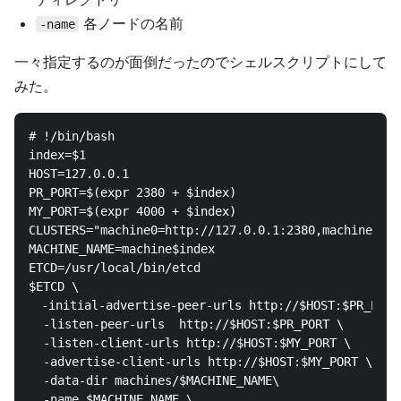
各ノードの名前
-name
一々指定するのが面倒だったのでシェルスクリプトにして
みた。
# !/bin/bash

index=$1

HOST=127.0.0.1

PR_PORT=$(expr 2380 + $index)

MY_PORT=$(expr 4000 + $index)

CLUSTERS="machine0=http://127.0.0.1:2380,machine1=ht
MACHINE_NAME=machine$index

ETCD=/usr/local/bin/etcd

$ETCD \

　-initial-advertise-peer-urls http://$HOST:$PR_PORT 
  -listen-peer-urls  http://$HOST:$PR_PORT \

  -listen-client-urls http://$HOST:$MY_PORT \

  -advertise-client-urls http://$HOST:$MY_PORT \

  -data-dir machines/$MACHINE_NAME\

  -name $MACHINE_NAME \
