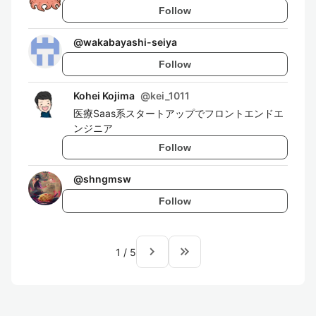
Follow
@
wakabayashi-seiya
Follow
Kohei Kojima
@
kei_1011
医療Saas系スタートアップでフロントエンドエ
ンジニア
Follow
@
shngmsw
Follow
navigate_next
keyboard_double_arrow_right
1
/
5