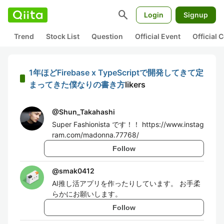
search
Login
Signup
Trend
Stock List
Question
Official Event
Official
1年ほどFirebase x TypeScriptで開発してきて定
まってきた僕なりの書き方
likers
@
Shun_Takahashi
Super Fashionista です！！ https://www.instag
ram.com/madonna.77768/
Follow
@
smak0412
AI推し活アプリを作ったりしています。 お手柔
らかにお願いします。
Follow