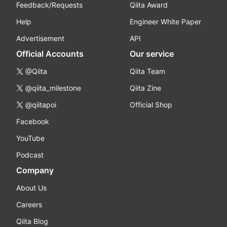
Feedback/Requests
Qiita Award
Help
Engineer White Paper
Advertisement
API
Official Accounts
Our service
@Qiita
Qiita Team
@qiita_milestone
Qiita Zine
@qiitapoi
Official Shop
Facebook
YouTube
Podcast
Company
About Us
Careers
Qiita Blog