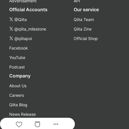
Advertisement
API
Official Accounts
Our service
@Qiita
Qiita Team
@qiita_milestone
Qiita Zine
@qiitapoi
Official Shop
Facebook
YouTube
Podcast
Company
About Us
Careers
Qiita Blog
News Release
more_horiz