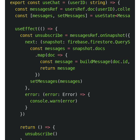
export
const
useChat
=
(
userID
:
string
)
=>
{
const
messagesRef
=
usersRef
.
doc
(
userID
).
collectio
const
[
messages
,
setMessages
]
=
useState
<
Message
[]
useEffect
(()
=>
{
const
unsubscribe
=
messagesRef
.
onSnapshot
({
next
:
(
snapshot
:
firebase
.
firestore
.
QuerySnaps
const
messages
=
snapshot
.
docs
.
map
(
doc
=>
{
const
message
=
buildMessage
(
doc
.
id
,
doc
return
message
})
setMessages
(
messages
)
},
error
:
(
error
:
Error
)
=>
{
console
.
warn
(
error
)
}
})
return 
()
=>
{
unsubscribe
()