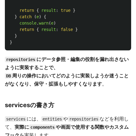
return
{
result
:
true
}
}
catch 
(
e
)
{
console
.
warn
(
e
)
return
{
result
:
false
}
}
}
にデータ参照・編集の役割を漏れ出さない
repositories
ように実装することで、
周りの操作においてどのように実装しようか迷うこと
DB
がなくなり、保守・拡張もしやすくなります
。
servicesの書き方
には、
や
などを利用し
services
entities
repositories
て、
実際に
や画面で使用する関数やカスタム
components
フック
を実装します。