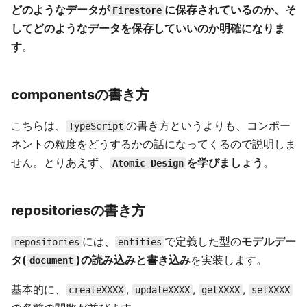
どのようなデータが
に保存されているのか、そ
Firestore
してどのようなデータを保存していいのか明確になりま
す
。
componentsの書き方
こちらは、
の書き方というよりも、コンポー
TypeScript
ネントの粒度をどうするかの話になってくるので説明しま
せん。とりあえず、
を学びましょう
。
Atomic Design
repositoriesの書き方
には、
で定義した型の
モデルデー
repositories
entities
タ(
)の読み込みと書き込み
を実装します。
document
基本的に、
,
,
,
createXXXX
updateXXXX
getXXXX
setXXXX