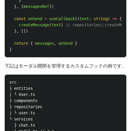
}
},
[
messagesRef
])
const
onSend
=
useCallback
((
text
:
string
)
=>
{
createMessage
(
text
)
// repositoriesにcreateMe
},
[])
return
{
messages
,
onSend
}
}
下記はモーダル開閉を管理するカスタムフックの例です。
src

├ entities

| └ User.ts

├ components

├ repositories

| └ user.ts

└ services

  ├ chat.ts
