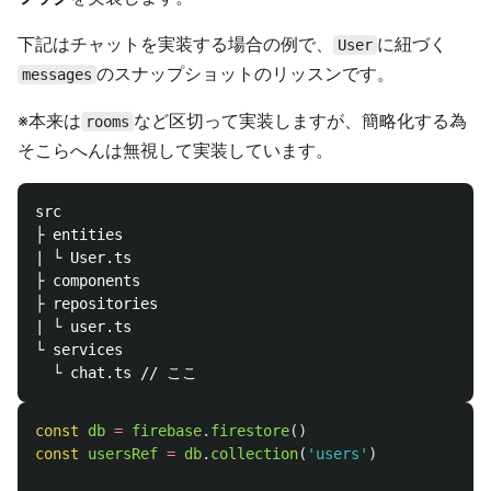
下記はチャットを実装する場合の例で、
に紐づく
User
のスナップショットのリッスンです。
messages
※本来は
など区切って実装しますが、簡略化する為
rooms
そこらへんは無視して実装しています。
src

├ entities

| └ User.ts

├ components

├ repositories

| └ user.ts

└ services

const
db
=
firebase
.
firestore
()
const
usersRef
=
db
.
collection
(
'
users
'
)