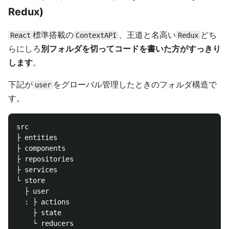
Redux)
標準搭載の
、王道と名高い
どち
React
ContextAPI
Redux
らにしろ
別フォルダを切ってコードを書いた方がすっきり
します
。
下記が
をグローバル管理したときのフォルダ構造で
user
す。
src

├ entities

├ components

├ repositories

├ services

└ store

  ├ user

  : ├ actions

    ├ state
