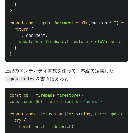
}
}
export
const
updateDocument
=
<
T
>
(
document
:
T
)
=>
{
return
{
...
document
,
updatedAt
:
firebase
.
firestore
.
FieldValue
.
serverT
}
}
上記のエンティティ関数を使って、本編で定義した
を書き換えると...
repositories
const
db
=
firebase
.
firestore
()
const
usersRef
=
db
.
collection
(
'
users
'
)
export
const
setUser
=
(
id
:
string
,
user
:
UpdateUser
try
{
const
batch
=
db
.
batch
()