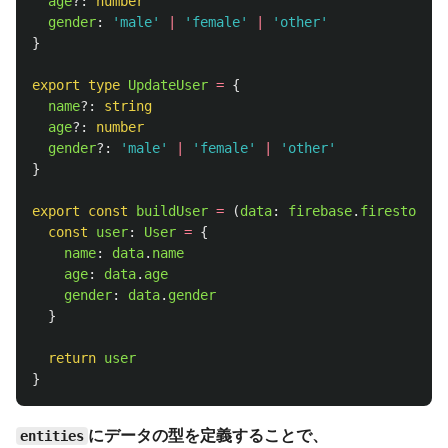
age
?:
number
gender
:
'
male
'
|
'
female
'
|
'
other
'
}
export
type
UpdateUser
=
{
name
?:
string
age
?:
number
gender
?:
'
male
'
|
'
female
'
|
'
other
'
}
export
const
buildUser
=
(
data
:
firebase
.
firestore
.
D
const
user
:
User
=
{
name
:
data
.
name
age
:
data
.
age
gender
:
data
.
gender
}
return
user
}
にデータの型を定義することで、
entities