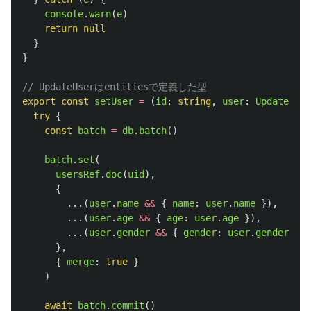
console
.
warn
(
e
)
return
null
}
}
// UpdateUserはentitiesで定義した型
export
const
setUser
=
(
id
:
string
,
user
:
UpdateUser
try
{
const
batch
=
db
.
batch
()
batch
.
set
(
usersRef
.
doc
(
uid
),
{
...(
user
.
name
&&
{
name
:
user
.
name
}),
...(
user
.
age
&&
{
age
:
user
.
age
}),
...(
user
.
gender
&&
{
gender
:
user
.
gender
})
},
{
merge
:
true
}
)
await
batch
.
commit
()