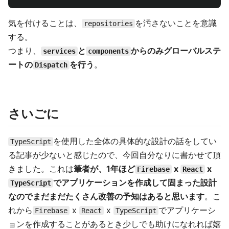
気を付けることは、
を汚さないことを意識
repositories
する。
つまり、
と
からのみグローバルステ
services
components
ートの
を行う
。
Dispatch
さいごに
を使用した全体の具体的な設計の話をしてい
TypeScript
る記事が少ないと感じたので、今回自分なりに書かせて頂
きました。これは
筆者が、1年ほど
x
x
Firebase
React
でアプリケーションを作成して固まった設計
TypeScript
なのでまだまだたくさん改善の予知はあると思います
。こ
れから
x
x
でアプリケーシ
Firebase
React
TypeScript
ョンを作成することがあるとき少しでも助けになれれば嬉