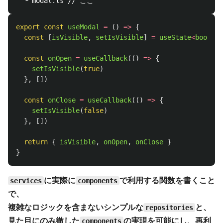
export
const
useModal
=
()
=>
{
const
[
isVisible
,
setIsVisible
]
=
useState
<
boolean
const
onOpen
=
useCallback
(()
=>
{
setIsVisible
(
true
)
},
[])
const
onClose
=
useCallback
(()
=>
{
setIsVisible
(
false
)
},
[])
return
{
isVisible
,
onOpen
,
onClose
}
}
に実際に
で利用する関数を書くこと
services
components
で、
複雑なロジックを含まないシンプルな
と、
repositories
見た目にのみ徹した
の実現を可能にし、再利
components