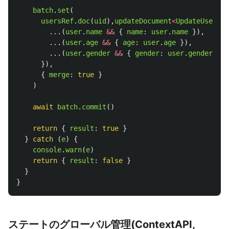
batch
.
set
(
usersRef
.
doc
(
uid
),
updateDocument
<
UpdateUser
>
({
...(
user
.
name
&&
{
name
:
user
.
name
}),
...(
user
.
age
&&
{
age
:
user
.
age
}),
...(
user
.
gender
&&
{
gender
:
user
.
gender
})
}),
{
merge
:
true
}
)
await
batch
.
commit
()
return
{
result
:
true
}
}
catch 
(
e
)
{
console
.
warn
(
e
)
return
{
result
:
false
}
}
}
ステートのグローバル管理(ContextAPI,