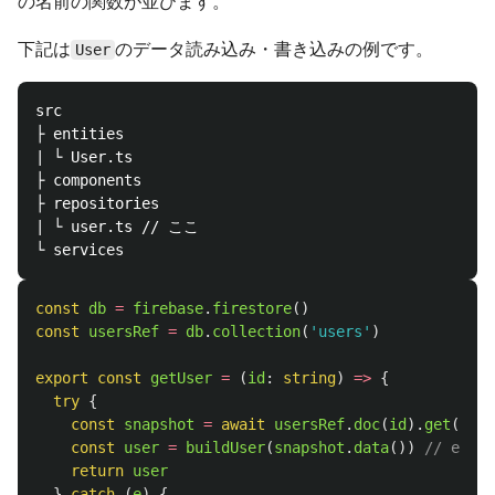
の名前の関数が並びます。
下記は
のデータ読み込み・書き込みの例です。
User
src

├ entities

| └ User.ts

├ components

├ repositories

| └ user.ts // ここ

const
db
=
firebase
.
firestore
()
const
usersRef
=
db
.
collection
(
'
users
'
)
export
const
getUser
=
(
id
:
string
)
=>
{
try
{
const
snapshot
=
await
usersRef
.
doc
(
id
).
get
()
const
user
=
buildUser
(
snapshot
.
data
())
// en
return
user
}
catch 
(
e
)
{