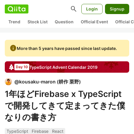
search
Login
Signup
Trend
Stock List
Question
Official Event
Official
info
More than 5 years have passed since last update.
TypeScript
Advent Calendar
2019
Day 10
@
kousaku-maron
(
耕作 栗野
)
1年ほどFirebase x TypeScript
で開発してきて定まってきた僕
なりの書き方
TypeScript
Firebase
React