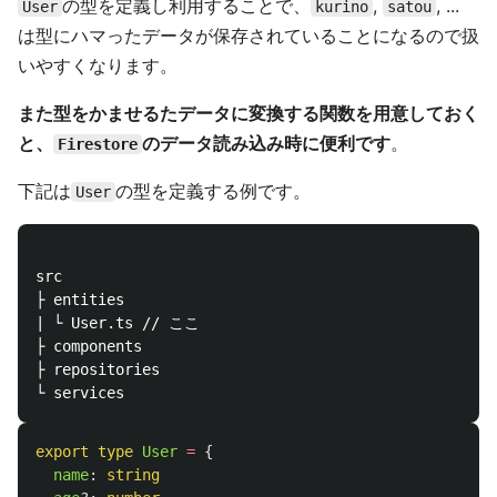
の型を定義し利用することで、
,
, ...
User
kurino
satou
は型にハマったデータが保存されていることになるので扱
いやすくなります。
また型をかませるたデータに変換する関数を用意しておく
と、
のデータ読み込み時に便利です
。
Firestore
下記は
の型を定義する例です。
User
src

├ entities

| └ User.ts // ここ

├ components

├ repositories

export
type
User
=
{
name
:
string