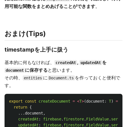
用可能な関数をまとめあげることができます
。
おまけ(Tips)
timestampを上手に扱う
基本的に何もなければ、
,
を
createdAt
updatedAt
に保存する
と思います。
document
その時、
に
を作っておくと便利で
entities
Document.ts
す。
export
const
createDocument
=
<
T
>
(
document
:
T
)
=>
{
return
{
...
document
,
createdAt
:
firebase
.
firestore
.
FieldValue
.
serverT
updatedAt
:
firebase
.
firestore
.
FieldValue
.
serverT