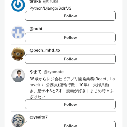
tiruka
@
tiruka
Python/Django/Solr/JS
Follow
@
nohi
Follow
@
bech_mhd_to
Follow
やまて
@
ryamate
35歳からレジ会社でアプリ開発業務(React、La
ravel) ← 公務員(運輸行政、10年)｜夫婦共働
き、息子小3と2才｜漫画が好き｜まじめ時々ふ
ざけたい
Follow
@
ysaito7
Follow