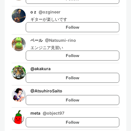
o z
@
ozgineer
ギターが楽しいです
Follow
ベール
@
Natsumi-rino
エンジニア見習い
Follow
@
akakura
Follow
@
AtsuhiroSaito
Follow
meta
@
object97
Follow