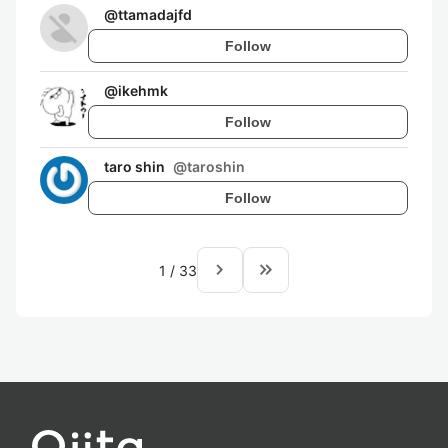
@
ttamadajfd
Follow
@
ikehmk
Follow
taro shin
@
taroshin
Follow
navigate_next
keyboard_double_arrow_right
1
/
33