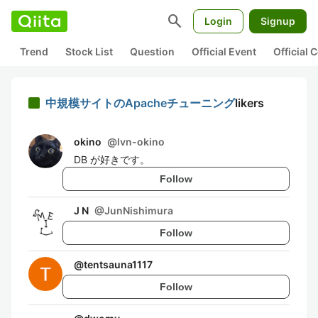
search
Login
Signup
Trend
Stock List
Question
Official Event
Official
中規模サイトのApacheチューニング
likers
okino
@
lvn-okino
DB が好きです。
Follow
J N
@
JunNishimura
Follow
@
tentsauna1117
Follow