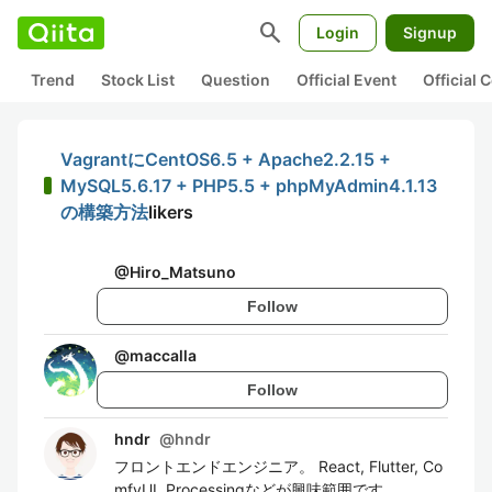
search
Login
Signup
Trend
Stock List
Question
Official Event
Official
VagrantにCentOS6.5 + Apache2.2.15 +
MySQL5.6.17 + PHP5.5 + phpMyAdmin4.1.13
の構築方法
likers
@
Hiro_Matsuno
Follow
@
maccalla
Follow
hndr
@
hndr
フロントエンドエンジニア。 React, Flutter, Co
mfyUI, Processingなどが興味範囲です。