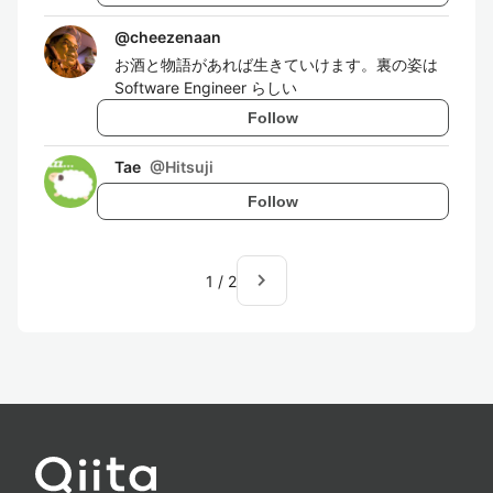
@
cheezenaan
お酒と物語があれば生きていけます。裏の姿は
Software Engineer らしい
Follow
Tae
@
Hitsuji
Follow
navigate_next
1
/
2