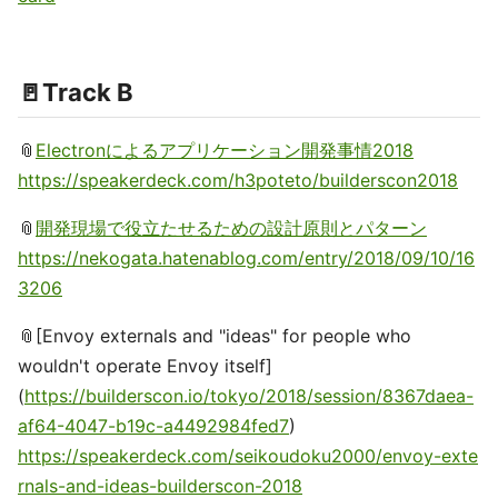
🚪Track B
📎
Electronによるアプリケーション開発事情2018
https://speakerdeck.com/h3poteto/builderscon2018
📎
開発現場で役立たせるための設計原則とパターン
https://nekogata.hatenablog.com/entry/2018/09/10/16
3206
📎[Envoy externals and "ideas" for people who
wouldn't operate Envoy itself]
(
https://builderscon.io/tokyo/2018/session/8367daea-
af64-4047-b19c-a4492984fed7
)
https://speakerdeck.com/seikoudoku2000/envoy-exte
rnals-and-ideas-builderscon-2018