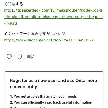
て管理する
https://speakerdeck.com/fujimakishouten/node-dot-js
-de-cloudformation-falsetenpuretowofen-ge-siteguan
-li-suru
📎ネットワーク障害を支配したい話
https://www.slideshare.net/debility/ss-113499377
comment
7
Register as a new user and use Qiita more
conveniently
You get articles that match your needs
You can efficiently read back useful information