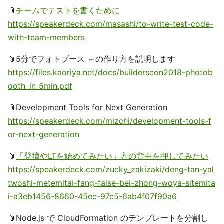
📎
チームでテストを書くために
https://speakerdeck.com/masashi/to-write-test-code-
with-team-members
📎5分でフォトブース ～の作り方を説明します
https://files.kaoriya.net/docs/builderscon2018-photob
ooth_in_5min.pdf
📎Development Tools for Next Generation
https://speakerdeck.com/mizchi/development-tools-f
or-next-generation
📎
「登壇やLTを始めてみたい」方の背中を押してみたい
https://speakerdeck.com/zucky_zakizaki/deng-tan-yal
twoshi-metemitai-fang-false-bei-zhong-woya-sitemita
i-a3eb1456-8660-45ec-97c5-6ab4f07f90a6
📎Node.js で CloudFormation のテンプレートを分割し