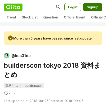
search
Login
Signup
Trend
Stock List
Question
Official Event
Official
info
More than 5 years have passed since last update.
@
kos31de
builderscon tokyo 2018 資料ま
とめ
資料リスト
builderscon
203
Last updated at
2018-09-26
Posted at
2018-09-06