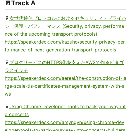
🚪Track A
📎
次世代通信プロトコルにおけるセキュリティ・プライバ
シー保護・パフォーマンス (Security, privacy, performa
nce of the upcoming transport protocols)
https://speakerdeck.com/kazuho/security-privacy-per
formance-of-next-generation-transport-protocols
📎
ブログサービスのHTTPS化を支えたAWSで作るピタゴ
ラスイッチ
https://speakerdeck.com/aereal/the-construction-of-la
rge-scale-tls-certificates-management-system-with-a
ws
📎
Using Chrome Developer Tools to hack your way int
o concerts
https://speakerdeck.com/amyngyn/using-chrome-dev
eloper-tools-to-hack-your-way-into-concerts-builders