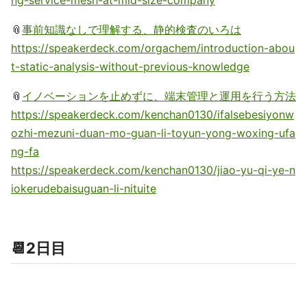
📎
事前知識なしで理解する、静的検査のいろは
https://speakerdeck.com/orgachem/introduction-abou
t-static-analysis-without-previous-knowledge
📎
イノベーションを止めずに、端末管理と運用を行う方法
https://speakerdeck.com/kenchan0130/ifalsebesiyonw
ozhi-mezuni-duan-mo-guan-li-toyun-yong-woxing-ufa
ng-fa
https://speakerdeck.com/kenchan0130/jiao-yu-qi-ye-n
iokerudebaisuguan-li-nituite
📆2日目