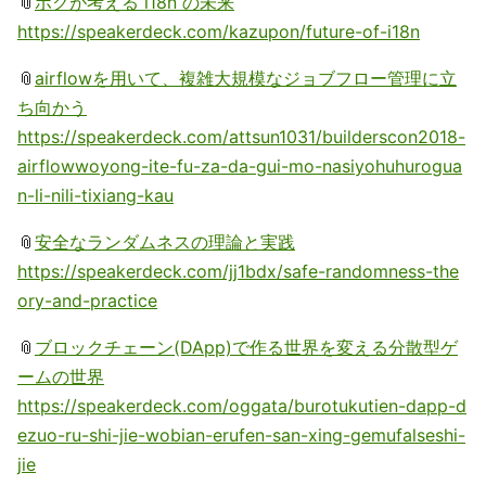
📎
ボクが考える i18n の未来
https://speakerdeck.com/kazupon/future-of-i18n
📎
airflowを用いて、複雑大規模なジョブフロー管理に立
ち向かう
https://speakerdeck.com/attsun1031/builderscon2018-
airflowwoyong-ite-fu-za-da-gui-mo-nasiyohuhurogua
n-li-nili-tixiang-kau
📎
安全なランダムネスの理論と実践
https://speakerdeck.com/jj1bdx/safe-randomness-the
ory-and-practice
📎
ブロックチェーン(DApp)で作る世界を変える分散型ゲ
ームの世界
https://speakerdeck.com/oggata/burotukutien-dapp-d
ezuo-ru-shi-jie-wobian-erufen-san-xing-gemufalseshi-
jie