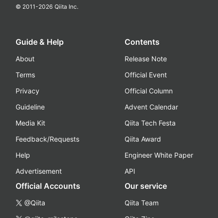
© 2011-
2026
Qiita Inc.
Guide & Help
Contents
About
Release Note
Terms
Official Event
Privacy
Official Column
Guideline
Advent Calendar
Media Kit
Qiita Tech Festa
Feedback/Requests
Qiita Award
Help
Engineer White Paper
Advertisement
API
Official Accounts
Our service
@Qiita
Qiita Team