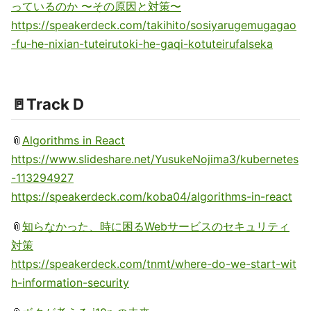
っているのか 〜その原因と対策〜
https://speakerdeck.com/takihito/sosiyarugemugagao
-fu-he-nixian-tuteirutoki-he-gaqi-kotuteirufalseka
🚪Track D
📎
Algorithms in React
https://www.slideshare.net/YusukeNojima3/kubernetes
-113294927
https://speakerdeck.com/koba04/algorithms-in-react
📎
知らなかった、時に困るWebサービスのセキュリティ
対策
https://speakerdeck.com/tnmt/where-do-we-start-wit
h-information-security