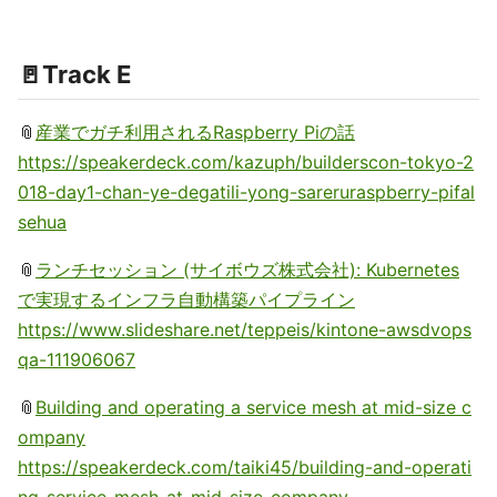
🚪Track E
📎
産業でガチ利用されるRaspberry Piの話
https://speakerdeck.com/kazuph/builderscon-tokyo-2
018-day1-chan-ye-degatili-yong-sareruraspberry-pifal
sehua
📎
ランチセッション (サイボウズ株式会社): Kubernetes
で実現するインフラ自動構築パイプライン
https://www.slideshare.net/teppeis/kintone-awsdvops
qa-111906067
📎
Building and operating a service mesh at mid-size c
ompany
https://speakerdeck.com/taiki45/building-and-operati
ng-service-mesh-at-mid-size-company