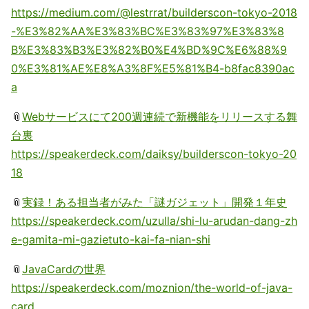
https://medium.com/@lestrrat/builderscon-tokyo-2018
-%E3%82%AA%E3%83%BC%E3%83%97%E3%83%8
B%E3%83%B3%E3%82%B0%E4%BD%9C%E6%88%9
0%E3%81%AE%E8%A3%8F%E5%81%B4-b8fac8390ac
a
📎
Webサービスにて200週連続で新機能をリリースする舞
台裏
https://speakerdeck.com/daiksy/builderscon-tokyo-20
18
📎
実録！ある担当者がみた「謎ガジェット」開発１年史
https://speakerdeck.com/uzulla/shi-lu-arudan-dang-zh
e-gamita-mi-gazietuto-kai-fa-nian-shi
📎
JavaCardの世界
https://speakerdeck.com/moznion/the-world-of-java-
card