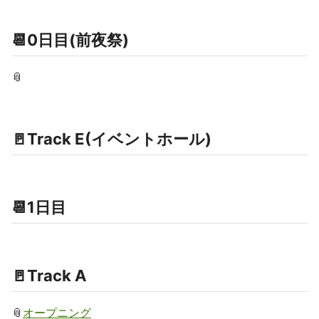
📆0日目(前夜祭)
📎
🚪Track E(イベントホール)
📆1日目
🚪Track A
📎
オープニング