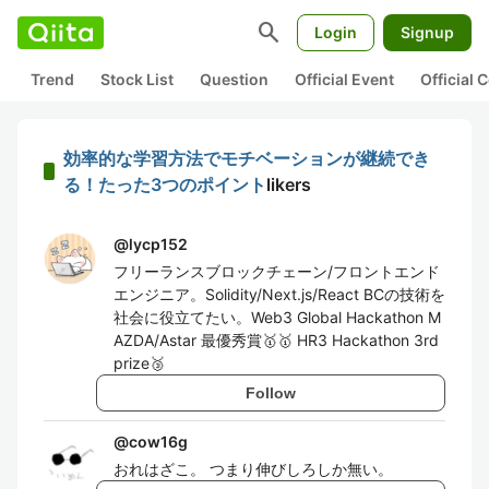
search
Login
Signup
Trend
Stock List
Question
Official Event
Official
効率的な学習方法でモチベーションが継続でき
る！たった3つのポイント
likers
@
lycp152
フリーランスブロックチェーン/フロントエンド
エンジニア。Solidity/Next.js/React BCの技術を
社会に役立てたい。Web3 Global Hackathon M
AZDA/Astar 最優秀賞🥇🥇 HR3 Hackathon 3rd
prize🥉
Follow
@
cow16g
おれはざこ。 つまり伸びしろしか無い。