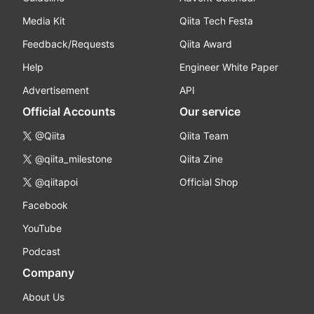
Media Kit
Qiita Tech Festa
Feedback/Requests
Qiita Award
Help
Engineer White Paper
Advertisement
API
Official Accounts
Our service
@Qiita
Qiita Team
@qiita_milestone
Qiita Zine
@qiitapoi
Official Shop
Facebook
YouTube
Podcast
Company
About Us