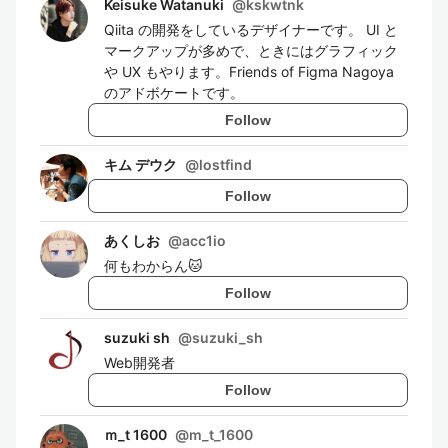
Keisuke Watanuki
@
kskwtnk
Qiita の開発をしているデザイナーです。 UI と
マークアップが多めで、ときにはグラフィック
や UX もやります。Friends of Figma Nagoya
のアドボケートです。
Follow
キム デウク
@
lostfind
Follow
あくしお
@
acc1io
何もわからん🐱
Follow
suzuki sh
@
suzuki_sh
Web開発者
Follow
ｍ_t 1600
@
m_t_1600