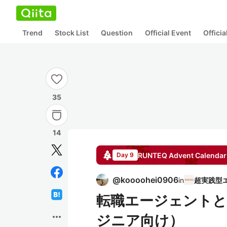
Trend
Stock List
Question
Official Event
Offici
35
14
RUNTEQ
Advent Calendar
Day 9
@
koooohei0906
in
転職エージェントと
more_horiz
ジニア向け）