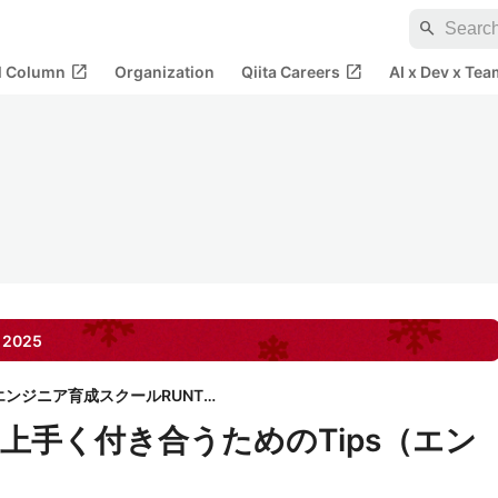
search
open_in_new
open_in_new
al Column
Organization
Qiita Careers
AI x Dev x Tea
2025
超実践型エンジニア育成スクールRUNTEQ
上手く付き合うためのTips（エン