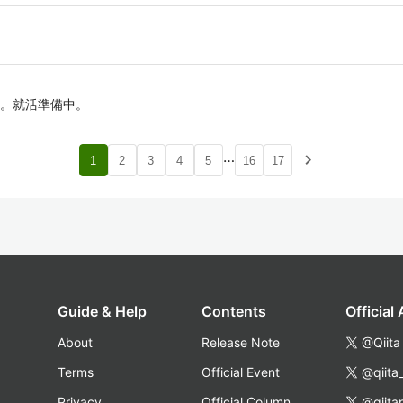
。就活準備中。
…
navigate_next
1
2
3
4
5
16
17
Guide & Help
Contents
Official
About
Release Note
@Qiita
Terms
Official Event
@qiita
Privacy
Official Column
@qiita