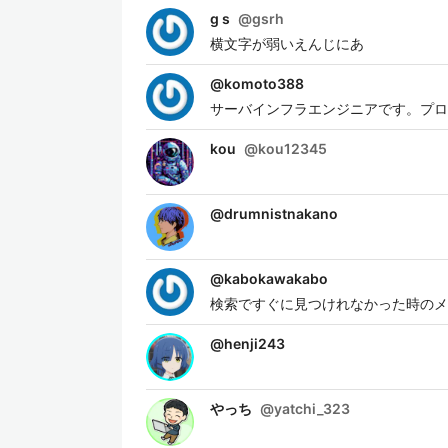
g s
@
gsrh
横文字が弱いえんじにあ
@
komoto388
サーバインフラエンジニアです。プログラミ
kou
@
kou12345
@
drumnistnakano
@
kabokawakabo
検索ですぐに見つけれなかった時のメ
@
henji243
やっち
@
yatchi_323