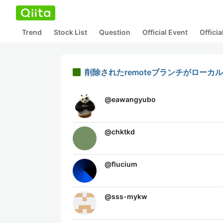
Trend
Stock List
Question
Official Event
Offici
削除されたremoteブランチがローカ
@
eawangyubo
@
chktkd
@
flucium
@
sss-mykw