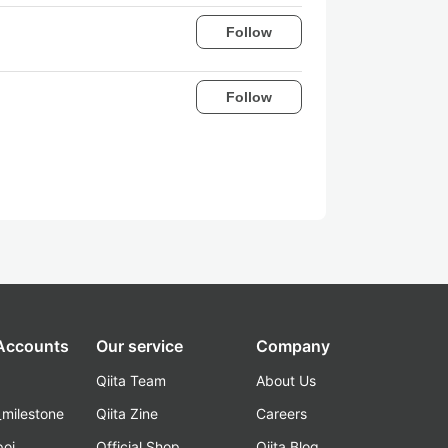
Follow
Follow
 Accounts
Our service
Company
Qiita Team
About Us
_milestone
Qiita Zine
Careers
poi
Official Shop
Qiita Blog