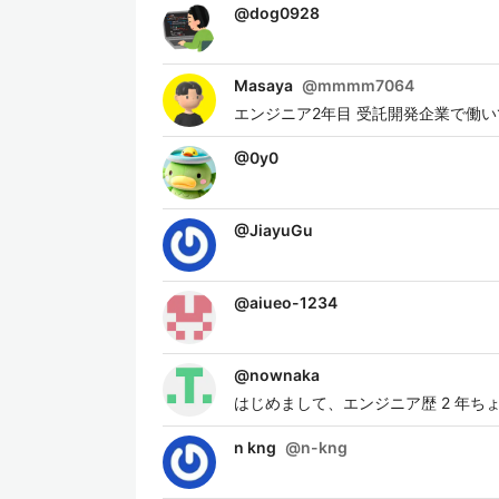
@
dog0928
Masaya
@
mmmm7064
エンジニア2年目 受託開発企業で働
@
0y0
@
JiayuGu
@
aiueo-1234
@
nownaka
はじめまして、エンジニア歴 2 年ち
n kng
@
n-kng