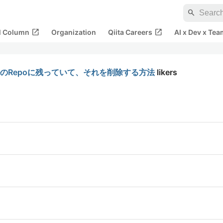
search
open_in_new
open_in_new
al Column
Organization
Qiita Careers
AI x Dev x Tea
ルのRepoに残っていて、それを削除する方法
likers