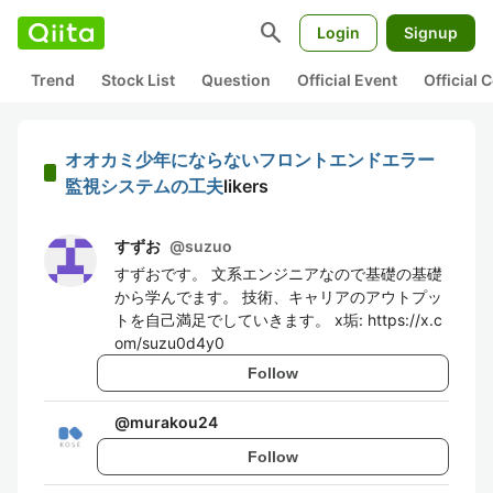
search
Login
Signup
Trend
Stock List
Question
Official Event
Official
オオカミ少年にならないフロントエンドエラー
監視システムの工夫
likers
すずお
@
suzuo
すずおです。 文系エンジニアなので基礎の基礎
から学んでます。 技術、キャリアのアウトプッ
トを自己満足でしていきます。 x垢: https://x.c
om/suzu0d4y0
Follow
@
murakou24
Follow