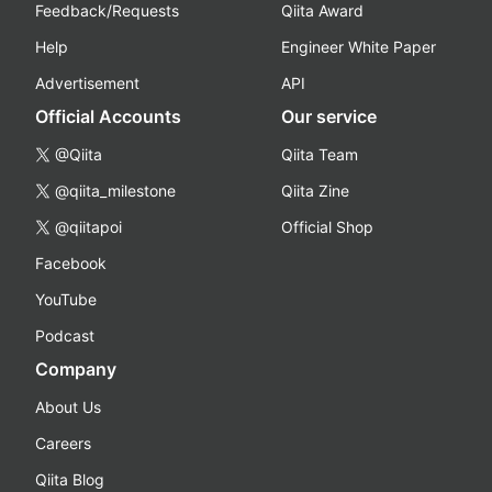
Feedback/Requests
Qiita Award
Help
Engineer White Paper
Advertisement
API
Official Accounts
Our service
@Qiita
Qiita Team
@qiita_milestone
Qiita Zine
@qiitapoi
Official Shop
Facebook
YouTube
Podcast
Company
About Us
Careers
Qiita Blog