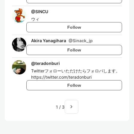
@
SlNCU
ウィ
Follow
Akira Yanagihara
@
Sinack_jp
Follow
@
teradonburi
Twitterフォローいただけたらフォロバします。
https://twitter.com/teradonburi
Follow
navigate_next
1
/
3