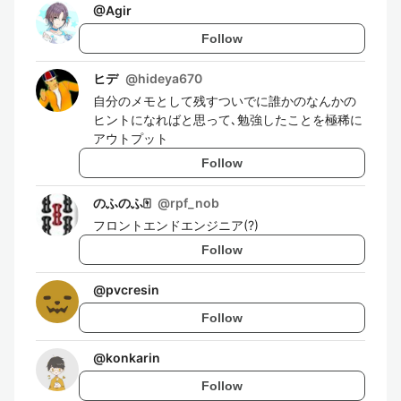
@
Agir
Follow
ヒデ
@
hideya670
自分のメモとして残すついでに誰かのなんかの
ヒントになればと思って､勉強したことを極稀に
アウトプット
Follow
のふのふ🀄
@
rpf_nob
フロントエンドエンジニア(?)
Follow
@
pvcresin
Follow
@
konkarin
Follow