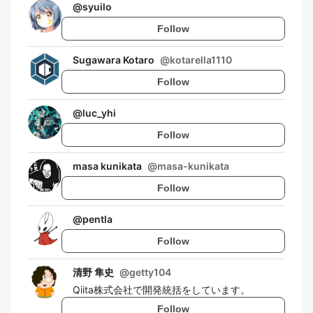
@
syuilo
Follow
Sugawara Kotaro
@
kotarella1110
Follow
@
luc_yhi
Follow
masa kunikata
@
masa-kunikata
Follow
@
pentla
Follow
清野 隼史
@
getty104
Qiita株式会社で開発統括をしています。
Follow