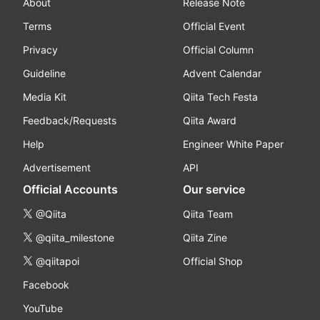
About
Release Note
Terms
Official Event
Privacy
Official Column
Guideline
Advent Calendar
Media Kit
Qiita Tech Festa
Feedback/Requests
Qiita Award
Help
Engineer White Paper
Advertisement
API
Official Accounts
Our service
@Qiita
Qiita Team
@qiita_milestone
Qiita Zine
@qiitapoi
Official Shop
Facebook
YouTube