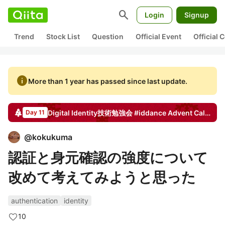
search
Login
Signup
Trend
Stock List
Question
Official Event
Official
info
More than 1 year has passed since last update.
Digital Identity技術勉強会 #iddance
Advent Calendar
Day 11
@
kokukuma
認証と身元確認の強度について
改めて考えてみようと思った
authentication
identity
10