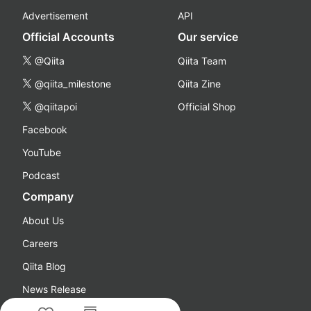
Advertisement
API
Official Accounts
Our service
@Qiita
Qiita Team
@qiita_milestone
Qiita Zine
@qiitapoi
Official Shop
Facebook
YouTube
Podcast
Company
About Us
Careers
Qiita Blog
News Release