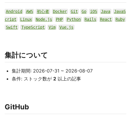
Android
AWS
初心者
Docker
Git
Go
iOS
Java
JavaS
cript
Linux
Node.js
PHP
Python
Rails
React
Ruby
Swift
TypeScript
Vim
Vue.js
集計について
集計期間: 2026-07-31 ~ 2026-08-07
条件: ストック数が
2
以上の記事
GitHub