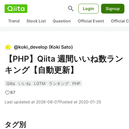
search
Login
Signup
Trend
Stock List
Question
Official Event
Official
@
koki_develop
(
Koki Sato
)
【PHP】Qiita 週間いいね数ラン
キング【自動更新】
Qiita
いいね
LGTM
ランキング
PHP
67
Last updated at
2026-08-07
Posted at
2020-01-25
タグ別