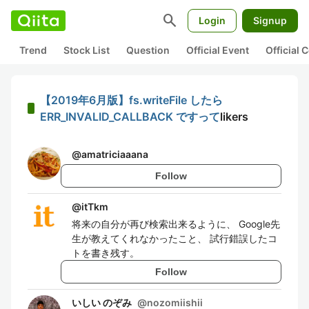
search
Login
Signup
Trend
Stock List
Question
Official Event
Official
【2019年6月版】fs.writeFile したら
ERR_INVALID_CALLBACK ですって
likers
@
amatriciaaana
Follow
@
itTkm
将来の自分が再び検索出来るように、 Google先
生が教えてくれなかったこと、 試行錯誤したコ
トを書き残す。
Follow
いしい のぞみ
@
nozomiishii