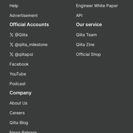
Help
Engineer White Paper
Advertisement
API
Official Accounts
Our service
@Qiita
Qiita Team
@qiita_milestone
Qiita Zine
@qiitapoi
Official Shop
Facebook
YouTube
Podcast
Company
About Us
Careers
Qiita Blog
News Release