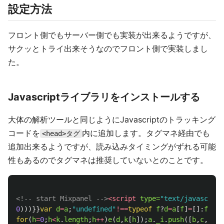
設定方法
フロント側でもサーバー側でも実装が出来るようですが、
サクッとトライ出来そうなのでフロント側で実装しまし
た。
Javascriptライブラリをインストールする
大体の解析ツールと同じようにJavascriptのトラッキング
コードを
内に追加します。タグマネ経由でも
<head>タグ
追加出来るようですが、読み込みタイミングがずれる可能
性もあるのでタグマネは推奨していないとのことです。
<!-- start Mixpanel -->
<script 
type=
"text/javascript
0
)))}}
var
d
=
a
;
"
undefined
"
!==
typeof
f
?
d
=
a
[
f
]
=
[]:
f
=
"
mi
for
(
h
=
0
;
h
<
k
.
length
;
h
++
)
e
(
d
,
k
[
h
]);
a
.
_i
.
push
([
b
,
c
,
f
])}