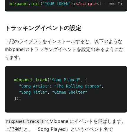
mixpanel
.
init
(
"
YOUR TOKEN
"
);
</script>
<!-- end Mixpan
トラッキングイベントの設定
上記のライブラリをインストールすると、以下のような
mixpanelのトラッキングイベントを設定出来るようにな
ります。
mixpanel
.
track
(
"
Song Played
"
,
{
"
Song Artist
"
:
"
The Rolling Stones
"
,
"
Song Title
"
:
"
Gimme Shelter
"
});
でMixpanelにイベントを飛ばします。
mixpanel.track()
上記例だと、「Song Played」というイベント名で