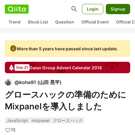
search
Login
Signup
Trend
Stock List
Question
Official Event
Official
info
More than 5 years have passed since last update.
Gaiax Group
Advent Calendar
2018
Day 21
@
kohe91
(
山田 晃平
)
グロースハックの準備のために
Mixpanelを導入しました
JavaScript
mixpanel
グロースハック
15