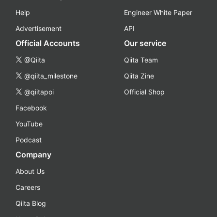
Help
Engineer White Paper
Advertisement
API
Official Accounts
Our service
@Qiita
Qiita Team
@qiita_milestone
Qiita Zine
@qiitapoi
Official Shop
Facebook
YouTube
Podcast
Company
About Us
Careers
Qiita Blog