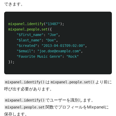
できます。
mixpanel
.
identify
(
"
13487
"
);
mixpanel
.
people
.
set
({
"
$first_name
"
:
"
Joe
"
,
"
$last_name
"
:
"
Doe
"
,
"
$created
"
:
"
2013-04-01T09:02:00
"
,
"
$email
"
:
"
joe.doe@example.com
"
,
"
Favorite Music Genre
"
:
"
Rock
"
});
は
より前に
mixpanel.identify()
mixpanel.people.set()
呼び出す必要があります。
でユーザーを識別します。
mixpanel.identify()
関数でプロフィールをMixpanelに
mixpanel.people.set
保存します。