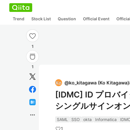
Trend
Stock List
Question
Official Event
Offici
1
1
@
ko_kitagawa
(
Ko Kitagawa
)
[IDMC] ID プロ
シングルサインオ
more_horiz
SAML
SSO
okta
Informatica
IDM
1