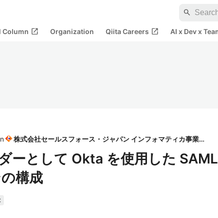
search
open_in_new
open_in_new
al Column
Organization
Qiita Careers
AI x Dev x Tea
in
株式会社セールスフォース・ジャパン インフォマティカ事業部
バイダーとして Okta を使用した SAML
ンの構成
C