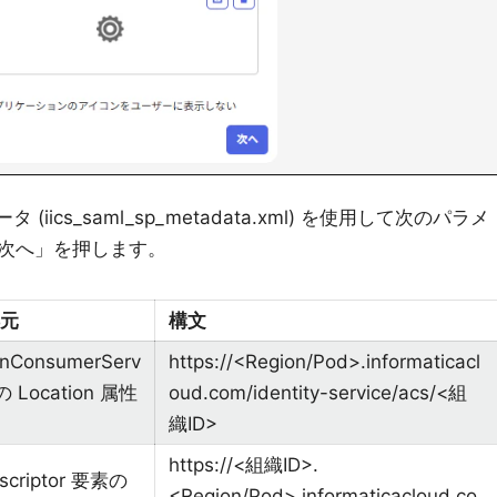
iics_saml_sp_metadata.xml) を使用して次のパラメ
次へ」を押します。
元
構文
onConsumerServ
https://<Region/Pod>.informaticacl
の Location 属性
oud.com/identity-service/acs/<組
織ID>
https://<組織ID>.
escriptor 要素の
<Region/Pod>.informaticacloud.co