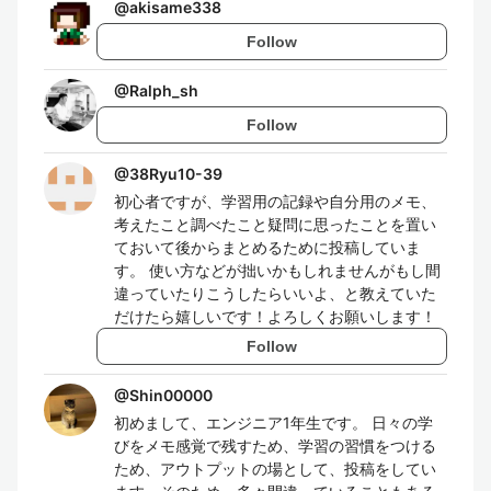
@
akisame338
Follow
@
Ralph_sh
Follow
@
38Ryu10-39
初心者ですが、学習用の記録や自分用のメモ、
考えたこと調べたこと疑問に思ったことを置い
ておいて後からまとめるために投稿していま
す。 使い方などが拙いかもしれませんがもし間
違っていたりこうしたらいいよ、と教えていた
だけたら嬉しいです！よろしくお願いします！
Follow
@
Shin00000
初めまして、エンジニア1年生です。 日々の学
びをメモ感覚で残すため、学習の習慣をつける
ため、アウトプットの場として、投稿をしてい