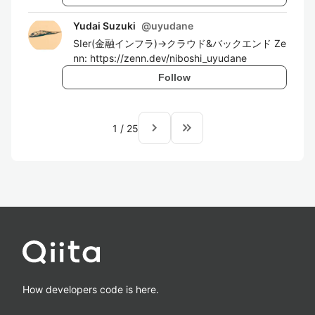
Yudai Suzuki
@
uyudane
SIer(金融インフラ)→クラウド&バックエンド Ze
nn: https://zenn.dev/niboshi_uyudane
Follow
navigate_next
keyboard_double_arrow_right
1
/
25
How developers code is here.