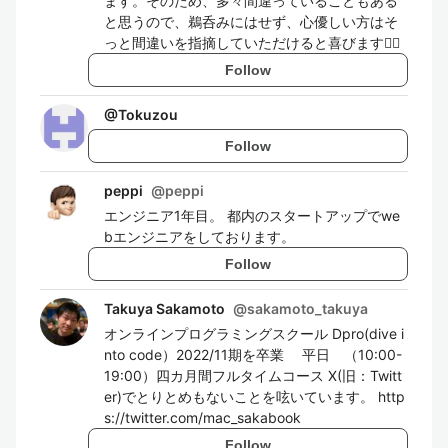
ます。そのため、多々間違っていることもある
と思うので、鵜呑みにはせず、心優しい方はそ
っと間違いを指摘していただけると喜びます🙇‍♂️
Follow
@
Tokuzou
Follow
peppi
@
peppi
エンジニア1年目。 都内のスタートアップでwe
bエンジニアをしております。
Follow
Takuya Sakamoto
@
sakamoto_takuya
オンラインプログラミングスクール Dpro(dive i
nto code）2022/11期を卒業 平日 （10:00-
19:00）四カ月間フルタイムコース X(旧：Twitt
er)でとりとめもないことを呟いています。 http
s://twitter.com/mac_sakabook
Follow