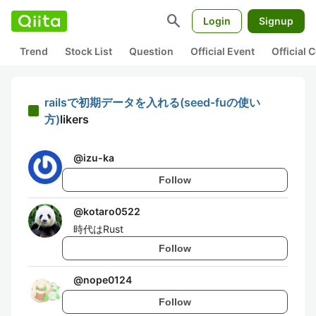
search
Login
Signup
Trend
Stock List
Question
Official Event
Official
railsで初期データを入れる(seed-fuの使い
方)
likers
@
izu-ka
Follow
@
kotaro0522
時代はRust
Follow
@
nope0124
Follow