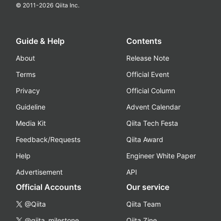
© 2011-
2026
Qiita Inc.
Guide & Help
Contents
About
Release Note
Terms
Official Event
Privacy
Official Column
Guideline
Advent Calendar
Media Kit
Qiita Tech Festa
Feedback/Requests
Qiita Award
Help
Engineer White Paper
Advertisement
API
Official Accounts
Our service
@Qiita
Qiita Team
@qiita_milestone
Qiita Zine