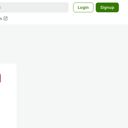
Login
Signup
open_in_new
m