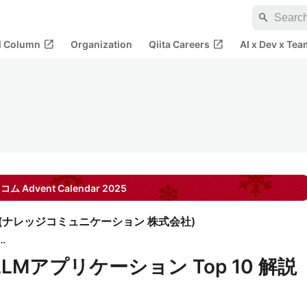
search
open_in_new
open_in_new
al Column
Organization
Qiita Careers
AI x Dev x Tea
レコム
Advent Calendar
2025
(
ナレッジコミュニケーション 株式会社
)
ナレッジコミュニケーション
 LLMアプリケーション Top 10 解説