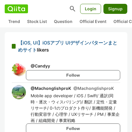
search
Login
Signup
Trend
Stock List
Question
Official Event
Official
【iOS, UI】iOSアプリ UIデザインパターンまと
めサイト
likers
@
Candyy
Follow
@MachonglishproK
@
MachonglishproK
Mobile app developer / iOS / Swift/ 通訳(同
時・逐次・ウィスパリング)/ 翻訳 / 定性・定量
リサーチ/ 0-1のプロダクト作り/ 新機能開発 /
行動変容学 / 心理学 / UXリサーチ / PM / 事業企
画 / 組織開発 / 事業戦略
Follow