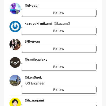
@
d-cabj
Follow
kazuyuki mikami
@
kazum3
Follow
@
Ryuyan
Follow
@
smilegalaxy
Follow
@
ken0nek
iOS Engineer
Follow
@
h_nagami