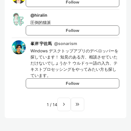
Follow
@
hiralin
圧倒的猫派
Follow
峯岸 宇佐馬
@
sonarism
Windows デスクトップアプリのデベロッパーを
探しています！ 知見のある方、相談させていた
だけないでしょうか？ ウルドゥー語の入力、テ
キストプロセッシングをやってみたい方も探し
ています。
Follow
navigate_next
keyboard_double_arrow_right
1
/
14