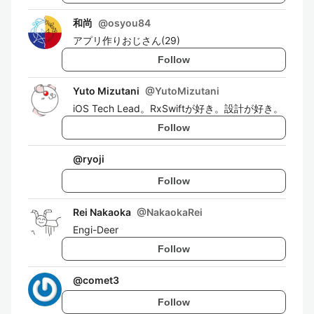
和尚
@
osyou84
アプリ作りおじさん(29)
Follow
Yuto Mizutani
@
YutoMizutani
iOS Tech Lead。RxSwiftが好き。設計が好き。
Follow
@
ryoji
Follow
Rei Nakaoka
@
NakaokaRei
Engi-Deer
Follow
@
comet3
Follow