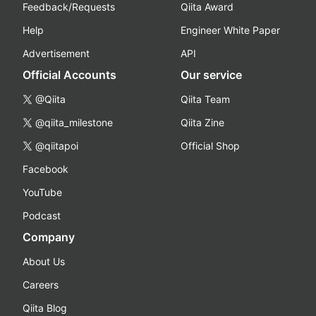
Feedback/Requests
Qiita Award
Help
Engineer White Paper
Advertisement
API
Official Accounts
Our service
@Qiita
Qiita Team
@qiita_milestone
Qiita Zine
@qiitapoi
Official Shop
Facebook
YouTube
Podcast
Company
About Us
Careers
Qiita Blog