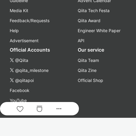
Guideline
Advent Calendar
Media Kit
Qiita Tech Festa
Feedback/Requests
Qiita Award
Help
Engineer White Paper
Advertisement
API
Official Accounts
Our service
@Qiita
Qiita Team
@qiita_milestone
Qiita Zine
@qiitapoi
Official Shop
Facebook
YouTube
more_horiz
Podcast
Company
About Us