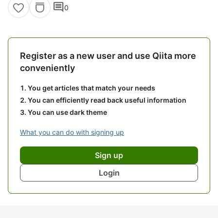
comment
0
Register as a new user and use Qiita more
conveniently
You get articles that match your needs
You can efficiently read back useful information
You can use dark theme
What you can do with signing up
Sign up
Login