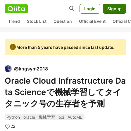
search
Login
Signup
Trend
Stock List
Question
Official Event
Official
info
More than 5 years have passed since last update.
@
kngsym2018
Oracle Cloud Infrastructure Da
ta Scienceで機械学習してタイ
タニック号の生存者を予測
Python
oracle
機械学習
oci
AutoML
22