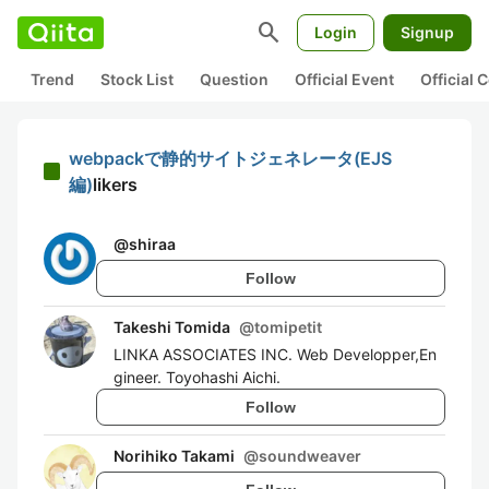
search
Login
Signup
Trend
Stock List
Question
Official Event
Official
webpackで静的サイトジェネレータ(EJS
編)
likers
@
shiraa
Follow
Takeshi Tomida
@
tomipetit
LINKA ASSOCIATES INC. Web Developper,En
gineer. Toyohashi Aichi.
Follow
Norihiko Takami
@
soundweaver