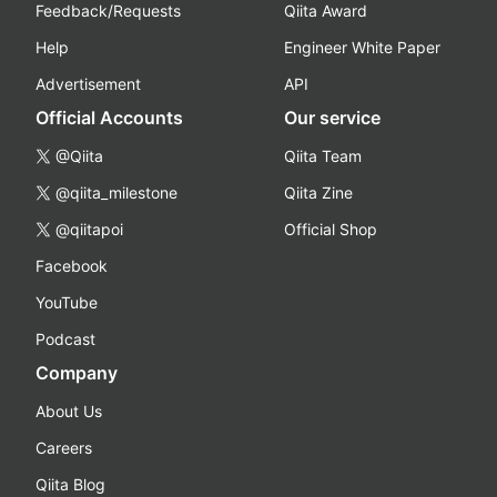
Feedback/Requests
Qiita Award
Help
Engineer White Paper
Advertisement
API
Official Accounts
Our service
@Qiita
Qiita Team
@qiita_milestone
Qiita Zine
@qiitapoi
Official Shop
Facebook
YouTube
Podcast
Company
About Us
Careers
Qiita Blog