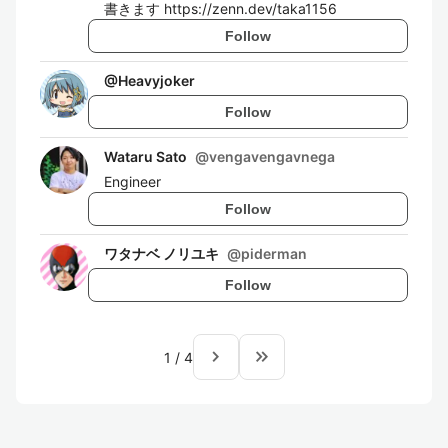
書きます https://zenn.dev/taka1156
Follow
@
Heavyjoker
Follow
Wataru Sato
@
vengavengavnega
Engineer
Follow
ワタナベ ノリユキ
@
piderman
Follow
navigate_next
keyboard_double_arrow_right
1
/
4