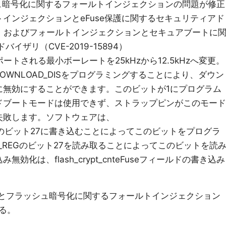
ュ暗号化に関するフォールトインジェクションの問題が修正
インジェクションとeFuse保護に関するセキュリティアド
7391）およびフォールトインジェクションとセキュアブートに
ドバイザリ（CVE-2019-15894）
ートされる最小ボーレートを25kHzから12.5kHzへ変更。
T_DOWNLOAD_DISをプログラミングすることにより、ダウン
に無効にすることができます。このビットが1にプログラム
ドブートモードは使用できず、ストラップピンがこのモード
失敗します。ソフトウェアは、
0_REGのビット27に書き込むことによってこのビットをプログラ
ATA0_REGのビット27を読み取ることによってこのビットを読
化は、flash_crypt_cnteFuseフィールドの書き込み
トとフラッシュ暗号化に関するフォールトインジェクション
る。