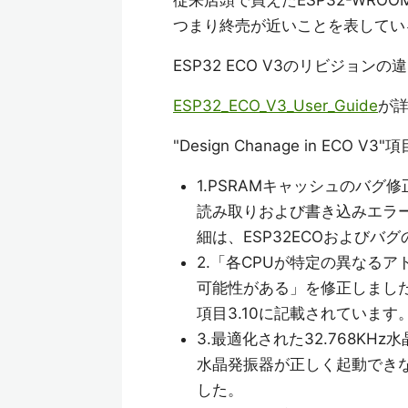
従来店頭で買えたESP32-WROO
つまり終売が近いことを表してい
ESP32 ECO V3のリビジョン
ESP32_ECO_V3_User_Guide
が
"Design Chanage in ECO 
1.PSRAMキャッシュのバグ
読み取りおよび書き込みエラ
細は、ESP32ECOおよびバ
2.「各CPUが特定の異なる
可能性がある」を修正しました
項目3.10に記載されています
3.最適化された32.768KHz
水晶発振器が正しく起動でき
した。