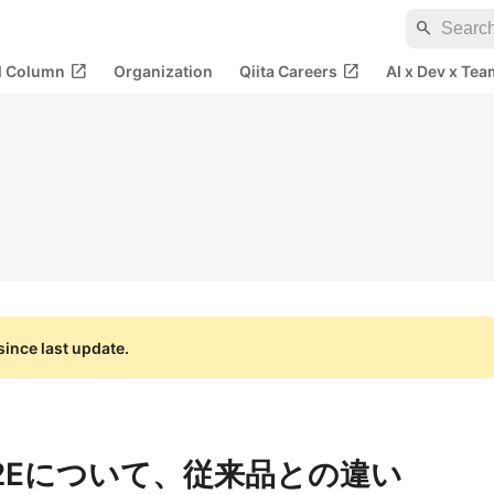
search
open_in_new
open_in_new
al Column
Organization
Qiita Careers
AI x Dev x Tea
ince last update.
-32Eについて、従来品との違い