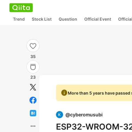
Trend
Stock List
Question
Official Event
Offici
35
23
info
More than 5 years have passed s
@
cyberomusubi
ESP32-WROOM
more_horiz