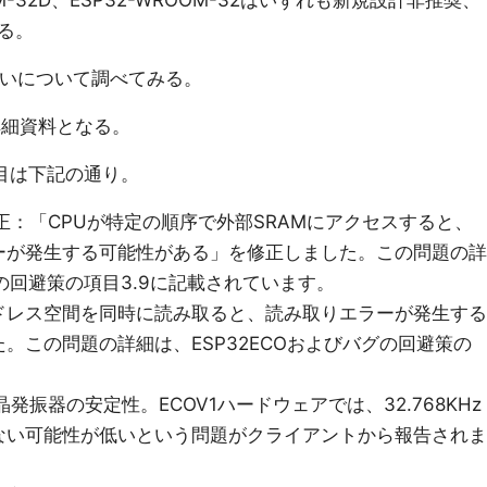
M-32D、ESP32-WROOM-32はいずれも新規設計非推奨、
る。
の違いについて調べてみる。
詳細資料となる。
V3"項目は下記の通り。
修正：「CPUが特定の順序で外部SRAMにアクセスすると、
ーが発生する可能性がある」を修正しました。この問題の詳
グの回避策の項目3.9に記載されています。
アドレス空間を同時に読み取ると、読み取りエラーが発生する
。この問題の詳細は、ESP32ECOおよびバグの回避策の
。
水晶発振器の安定性。ECOV1ハードウェアでは、32.768KHz
ない可能性が低いという問題がクライアントから報告されま