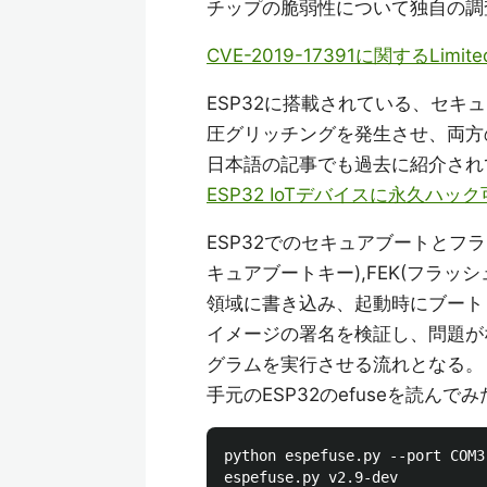
チップの脆弱性について独自の調
CVE-2019-17391に関するLimit
ESP32に搭載されている、セ
圧グリッチングを発生させ、両方
日本語の記事でも過去に紹介され
ESP32 IoTデバイスに永久ハッ
ESP32でのセキュアブートとフラ
キュアブートキー),FEK(フラッシ
領域に書き込み、起動時にブート
イメージの署名を検証し、問題が
グラムを実行させる流れとなる。
手元のESP32のefuseを読んでみ
python espefuse.py --port COM3 
espefuse.py v2.9-dev
