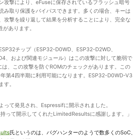
攻撃により、eFuseに保存されているフラッシュ暗号
読み取り保護をバイパスできます。多くの場合、キーは
、攻撃を繰り返して結果を分析することにより、完全な
能性があります。
32チップ（ESP32-D0WD、ESP32-D2WD、
PICO-D4、および関連モジュール）はこの攻撃に対して脆弱で
チップには、この攻撃を防ぐROMのチェックがあります。この
年第4四半期に利用可能になります。ESP32-D0WD-V3
ます。
tsによって発見され、Espressifに開示されました。
を持って開示してくれたLimitedResultsに感謝します。」
ults
氏というのは、バグハンターのようで数多くのSoC、