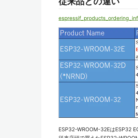
従来品との違い
espressif_products_ordering_in
ESP32-WROOM-32EはES