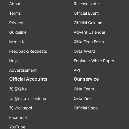
About
Release Note
Terms
Official Event
Privacy
Official Column
Guideline
Advent Calendar
Media Kit
Qiita Tech Festa
Feedback/Requests
Qiita Award
Help
Engineer White Paper
Advertisement
API
Official Accounts
Our service
@Qiita
Qiita Team
@qiita_milestone
Qiita Zine
@qiitapoi
Official Shop
Facebook
YouTube