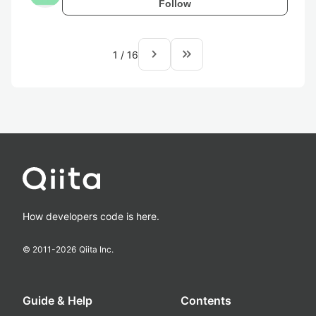
Follow
navigate_next
keyboard_double_arrow_right
1
/
16
How developers code is here.
© 2011-
2026
Qiita Inc.
Guide & Help
Contents