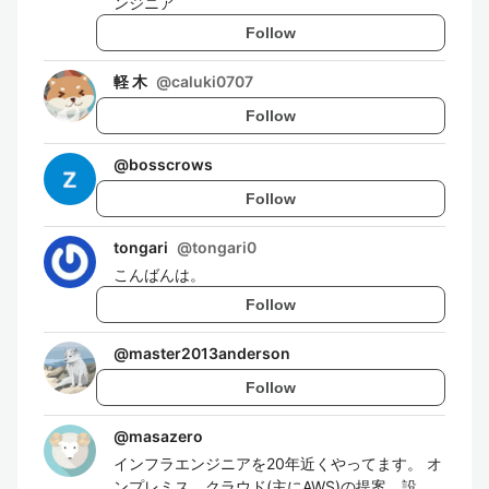
ンジニア
Follow
軽 木
@
caluki0707
Follow
@
bosscrows
Follow
tongari
@
tongari0
こんばんは。
Follow
@
master2013anderson
Follow
@
masazero
インフラエンジニアを20年近くやってます。 オ
ンプレミス、クラウド(主にAWS)の提案、設