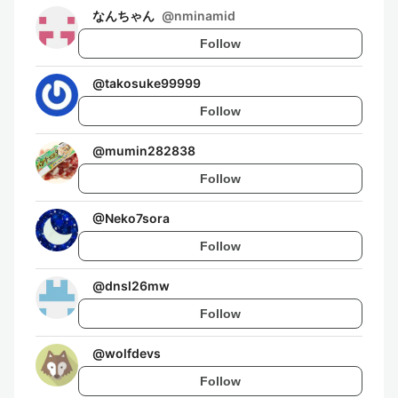
なんちゃん
@
nminamid
Follow
@
takosuke99999
Follow
@
mumin282838
Follow
@
Neko7sora
Follow
@
dnsl26mw
Follow
@
wolfdevs
Follow