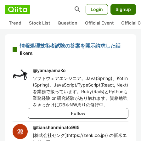
search
Login
Signup
Trend
Stock List
Question
Official Event
Official
情報処理技術者試験の答案を開示請求した話
likers
@
yamayamaKo
ソフトウェアエンジニア。Java(Spring)、Kotlin
(Spring)、JavaScript/TypeScript(React, Next)
を業務で扱っています。Ruby(Rails)とPythonも
業務経験 or 研究経験があり触れます。資格勉強
をきっかけにDBやNW周りの修行中。
Follow
@
tianshanminato965
[株式会社ゼンク](https://zenk.co.jp/) の新米エ