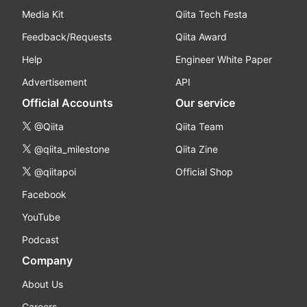
Media Kit
Qiita Tech Festa
Feedback/Requests
Qiita Award
Help
Engineer White Paper
Advertisement
API
Official Accounts
Our service
@Qiita
Qiita Team
@qiita_milestone
Qiita Zine
@qiitapoi
Official Shop
Facebook
YouTube
Podcast
Company
About Us
Careers