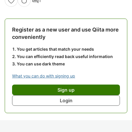
comment
1
Register as a new user and use Qiita more
conveniently
You get articles that match your needs
You can efficiently read back useful information
You can use dark theme
What you can do with signing up
Sign up
Login