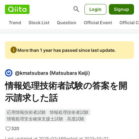
search
Login
Signup
Trend
Stock List
Question
Official Event
Official
info
More than 1 year has passed since last update.
@
kmatsubara
(
Matsubara Keiji
)
情報処理技術者試験の答案を開
示請求した話
応用情報技術者試験
情報処理技術者試験
情報処理安全確保支援士試験
高度試験
320
Last updated at
2025-02-16
Posted at
2023-10-22