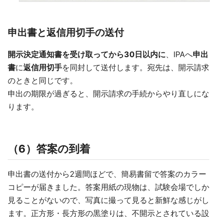
申出書と返信用切手の送付
開示決定通知書を受け取ってから30日以内に
、IPAへ
申出
書
に
返信用切手
を同封して送付します。宛先は、開示請求
のときと同じです。
申出の期限が過ぎると、開示請求の手続からやり直しにな
ります。
（6）答案の到着
申出書の送付から2週間ほどで、簡易書留で答案のカラー
コピーが届きました。答案用紙の現物は、試験会場でしか
見ることがないので、写真に撮って見ると新鮮な感じがし
ます。正方形・長方形の黒塗りは、不開示とされている設