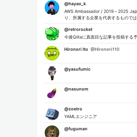
@
hayao_k
AWS Ambassador / 2019～2025
り、所属する企業を代表するものでは
@
retrorocket
今後Qiitaに真面目な記事を投稿す
Hironori Ito
@
Hironori110
@
yasufumic
@
nasunom
@
zoetro
YAMLエンジニア
@
fuguman