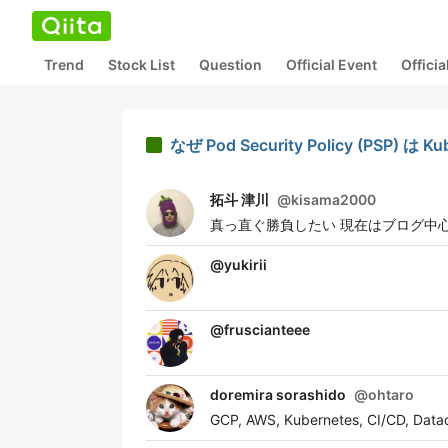
Trend
Stock List
Question
Official Event
Offici
なぜ Pod Security Policy (PSP)
拓斗 津川
@
kisama2000
真っ直ぐ勝負したい 現在はブログ中
@
yukirii
@
fruscianteee
doremira sorashido
@
ohtaro
GCP, AWS, Kubernetes, CI/CD, 