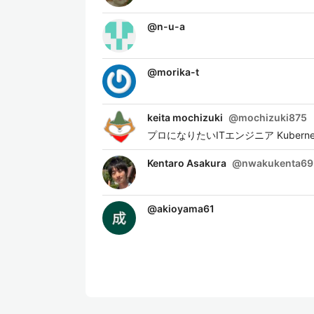
@
n-u-a
@
morika-t
keita mochizuki
@
mochizuki875
プロになりたいITエンジニア Kubernetesが好
Kentaro Asakura
@
nwakukenta69
@
akioyama61