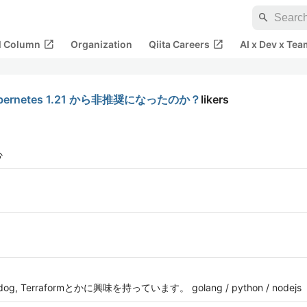
search
open_in_new
open_in_new
al Column
Organization
Qiita Careers
AI x Dev x Tea
 は Kubernetes 1.21 から非推奨になったのか？
likers
心
Datadog, Terraformとかに興味を持っています。 golang / python / nodejs