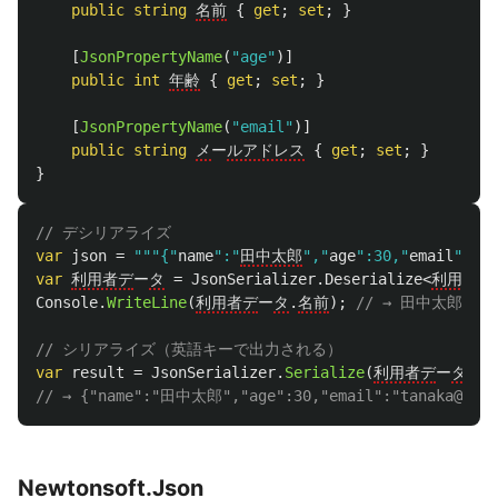
public
string
名前
{
get
;
set
;
}
[
JsonPropertyName
(
"age"
)]
public
int
年齢
{
get
;
set
;
}
[
JsonPropertyName
(
"email"
)]
public
string
メ
ー
ルアドレス
{
get
;
set
;
}
}
// デシリアライズ
var
json
=
"""{"
name
":"
田中太郎
","
age
":30,"
email
":"
ta
var
利用者デ
ー
タ
=
JsonSerializer
.
Deserialize
<
利用者
>(
Console
.
WriteLine
(
利用者デ
ー
タ
.
名前
);
// → 田中太郎
// シリアライズ（英語キーで出力される）
var
result
=
JsonSerializer
.
Serialize
(
利用者デ
ー
タ
);
// → {"name":"田中太郎","age":30,"email":"tanaka@exam
Newtonsoft.Json