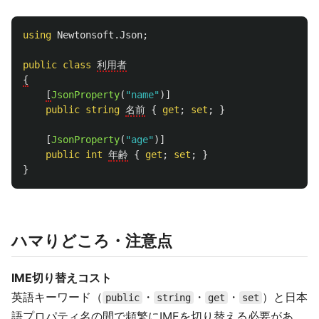
using
Newtonsoft.Json
;
public
class
利用者
{
[
JsonProperty
(
"name"
)]
public
string
名前
{
get
;
set
;
}
[
JsonProperty
(
"age"
)]
public
int
年齢
{
get
;
set
;
}
}
ハマりどころ・注意点
IME切り替えコスト
英語キーワード（
・
・
・
）と日本
public
string
get
set
語プロパティ名の間で頻繁にIMEを切り替える必要があ