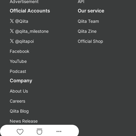
Advertisement
API
Official Accounts
Our service
@Qiita
Qiita Team
@qiita_milestone
Qiita Zine
@qiitapoi
Official Shop
Facebook
YouTube
Podcast
Company
About Us
Careers
Qiita Blog
News Release
more_horiz