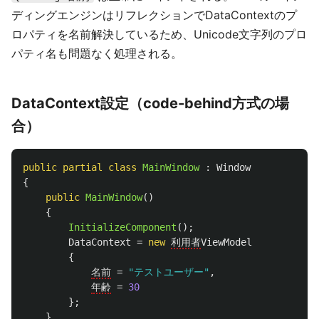
ディングエンジンはリフレクションでDataContextのプ
ロパティを名前解決しているため、Unicode文字列のプロ
パティ名も問題なく処理される。
DataContext設定（code-behind方式の場
合）
public
partial
class
MainWindow
:
Window
{
public
MainWindow
()
{
InitializeComponent
();
DataContext
=
new
利用者
ViewModel
{
名前
=
"テストユーザー"
,
年齢
=
30
};
}