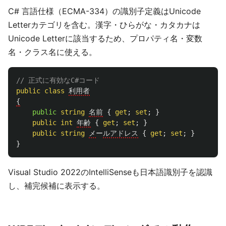
C# 言語仕様（ECMA-334）の識別子定義はUnicode
Letterカテゴリを含む。漢字・ひらがな・カタカナは
Unicode Letterに該当するため、プロパティ名・変数
名・クラス名に使える。
// 正式に有効なC#コード
public
class
利用者
{
public
string
名前
{
get
;
set
;
}
public
int
年齢
{
get
;
set
;
}
public
string
メ
ー
ルアドレス
{
get
;
set
;
}
}
Visual Studio 2022のIntelliSenseも日本語識別子を認識
し、補完候補に表示する。