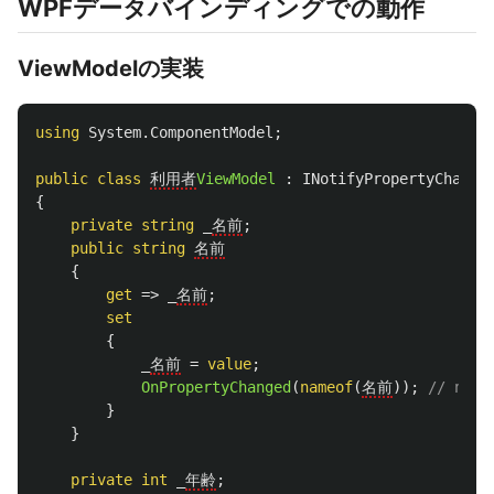
WPFデータバインディングでの動作
ViewModelの実装
using
System.ComponentModel
;
public
class
利用者
ViewModel
:
INotifyPropertyChange
{
private
string
_
名前
;
public
string
名前
{
get
=>
_
名前
;
set
{
_
名前
=
value
;
OnPropertyChanged
(
nameof
(
名前
));
// na
}
}
private
int
_
年齢
;