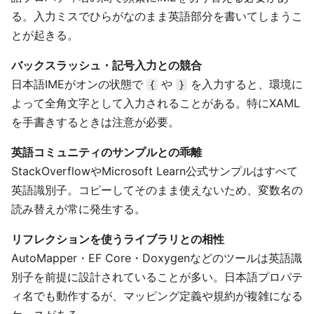
る。入力ミスでひらがなのまま英語部分を書いてしまうこ
とが起きる。
バックスラッシュ・記号入力との競合
日本語IMEがオンの状態で
や
を入力すると、環境に
{
}
よって全角文字として入力されることがある。特にXAML
を手書きするときは注意が必要。
英語コミュニティのサンプルとの乖離
StackOverflowやMicrosoft Learn公式サンプルはすべて
英語識別子。コピーしてそのまま使えないため、変数名の
読み替えが常に発生する。
リフレクションを使うライブラリとの相性
AutoMapper・EF Core・Doxygenなどのツールは英語識
別子を前提に設計されていることが多い。日本語プロパテ
ィ名でも動作するが、マッピング定義や規約が複雑になる