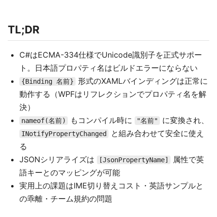
TL;DR
C#はECMA-334仕様でUnicode識別子を正式サポー
ト。日本語プロパティ名はビルドエラーにならない
形式のXAMLバインディングは正常に
{Binding 名前}
動作する（WPFはリフレクションでプロパティ名を解
決）
もコンパイル時に
に変換され、
nameof(名前)
"名前"
と組み合わせて安全に使え
INotifyPropertyChanged
る
JSONシリアライズは
属性で英
[JsonPropertyName]
語キーとのマッピングが可能
実用上の課題はIME切り替えコスト・英語サンプルと
の乖離・チーム規約の問題