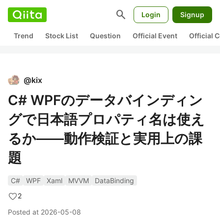
search
Login
Signup
Trend
Stock List
Question
Official Event
Official
@
kix
C# WPFのデータバインディン
グで日本語プロパティ名は使え
るか——動作検証と実用上の課
題
C#
WPF
Xaml
MVVM
DataBinding
2
Posted at
2026-05-08