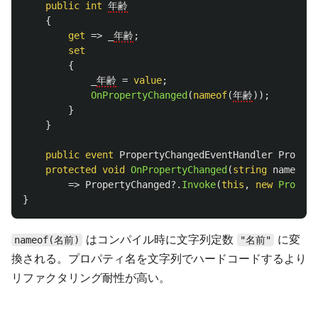
public
int
年齢
{
get
=>
_
年齢
;
set
{
_
年齢
=
value
;
OnPropertyChanged
(
nameof
(
年齢
));
}
}
public
event
PropertyChangedEventHandler
Propert
protected
void
OnPropertyChanged
(
string
name
)
=>
PropertyChanged
?.
Invoke
(
this
,
new
Propert
}
はコンパイル時に文字列定数
に変
nameof(名前)
"名前"
換される。プロパティ名を文字列でハードコードするより
リファクタリング耐性が高い。