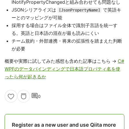
INotifyPropertyChangedと組み合わせても問題なし
JSONシリアライズは
で英語キ
[JsonPropertyName]
ーとのマッピングが可能
採用する場合はファイル全体で識別子言語を統一す
る。英語と日本語の混在が最も読みにくい
チーム規約・外部連携・将来の拡張性を踏まえた判断
が必要
概要や実際に試してみた感想も含めた記事はこちら →
C#
WPFのデータバインディングで日本語プロパティ名を使
ったら何が起きるか
comment
0
Register as a new user and use Qiita more