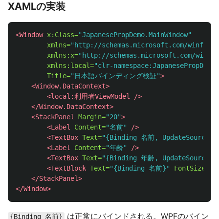
XAMLの実装
<Window
x:Class=
"JapanesePropDemo.MainWindow"
xmlns=
"http://schemas.microsoft.com/winfx/20
xmlns:x=
"http://schemas.microsoft.com/winfx/
xmlns:local=
"clr-namespace:JapanesePropDemo"
Title=
"日本語バインディング検証"
>
<Window.DataContext>
<local:利用者ViewModel
/>
</Window.DataContext>
<StackPanel
Margin=
"20"
>
<Label
Content=
"名前"
/>
<TextBox
Text=
"{Binding 名前, UpdateSourceTri
<Label
Content=
"年齢"
/>
<TextBox
Text=
"{Binding 年齢, UpdateSourceTri
<TextBlock
Text=
"{Binding 名前}"
FontSize=
"1
</StackPanel>
</Window>
は正常にバインドされる。WPFのバイン
{Binding 名前}